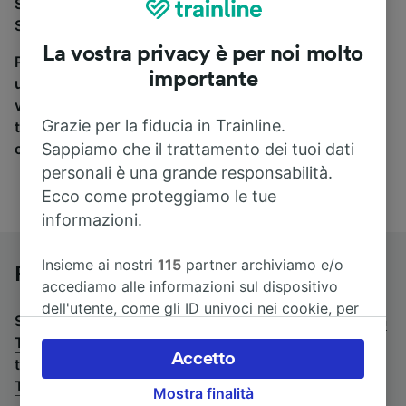
Se stai cercando un pullman per viaggiare da Angers
St-Laud a Tours, sei nel posto giusto.
La vostra privacy è per noi molto
Per trovare i biglietti dei pullman, è sufficiente avviare
importante
una ricerca in alto, e compareremo i tempi e i costi del
viaggio in treno e in pullman. Con Trainline puoi
Grazie per la fiducia in Trainline.
trovare i biglietti per viaggiare con oltre 170
Sappiamo che il trattamento dei tuoi dati
compagnie ferroviarie e dei pullman.
personali è una grande responsabilità.
Ecco come proteggiamo le tue
informazioni.
Insieme ai nostri
115
partner archiviamo e/o
Pullman da Angers St-Laud a Tours
accediamo alle informazioni sul dispositivo
dell'utente, come gli ID univoci nei cookie, per
Stai cercando un viaggio di ritorno? Vai su
pullman da
il trattamento dei dati personali. È possibile
Tours a Angers St-Laud
.
Se preferisci prendere il
accettare o gestire le proprie scelte facendo
Accetto
treno, consulta la pagina
treni da Angers St-Laud a
clic di seguito, tra cui il proprio diritto di
Tours
.
Mostra finalità
opporsi sulla base di un interesse legittimo o