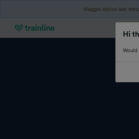
Viaggio estivo last minu
Hi th
Would y