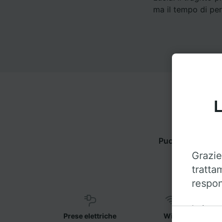
ma il tempo di per
L
Puoi viaggiare 
Grazie
tratta
respon
Insieme 
Prese elettriche
WiFi
sul disp