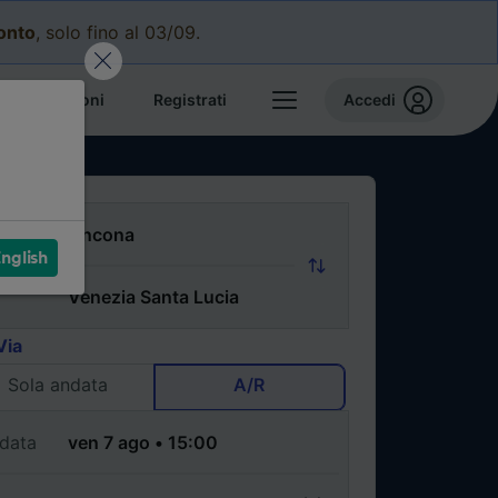
conto
, solo fino al 03/09.
e prenotazioni
Registrati
Accedi
nglish
Via
Sola andata
A/R
data