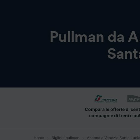
Pullman da
A
Sant
Compara le offerte di cent
compagnie di treni e pu
Home
Biglietti pullman
Ancona a Venezia Santa Luci