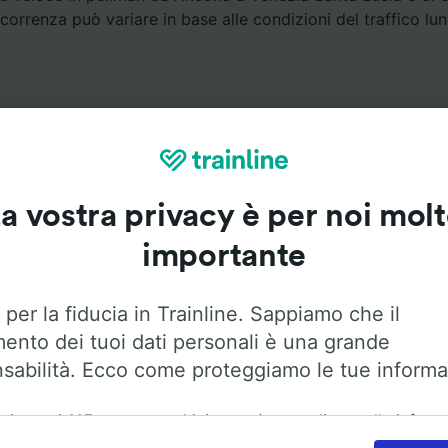
correnza può variare in base alle condizioni del traffico lun
a vostra privacy è per noi mol
Servizi a bordo
importante
da Ancona a Venezia Santa Lucia con
Flixbus
. Utilizza le op
trovare maggiori informazioni sui servizi a bordo.
 per la fiducia in Trainline. Sappiamo che il
mento dei tuoi dati personali è una grande
sabilità. Ecco come proteggiamo le tue informa
ai nostri
115
partner archiviamo e/o accediamo alle inform
Aria condizionata
Accesso disabili
Bagagli
ositivo dell'utente, come gli ID univoci nei cookie, per il