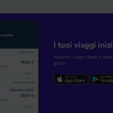
I tuoi viaggi ini
Aiutiamo i nostri clienti in tut
giorno.