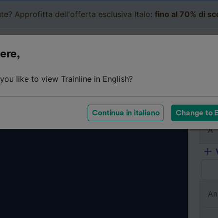
te? Approfitta dell'offerta esclusiva Italo:
fino al 70% di s
Business
Carrello
Le mi
ere,
ou like to view Trainline in English?
Da
Continua in italiano
Change to E
A
An