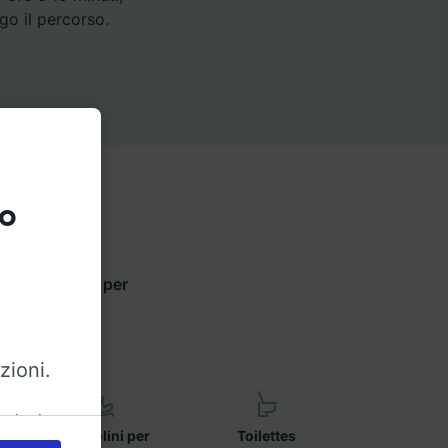
go il percorso.
to
zioni qui sotto per
zioni.
azioni
Seggiolini per
Toilettes