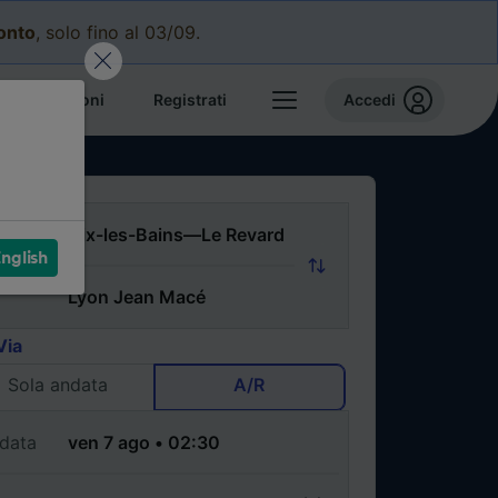
conto
, solo fino al 03/09.
e prenotazioni
Registrati
Accedi
nglish
Via
Sola andata
A/R
data