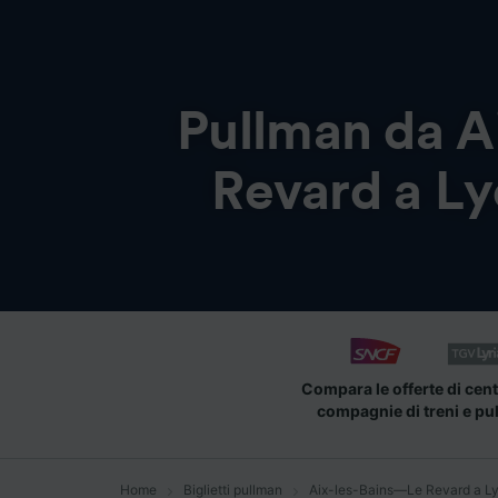
Pullman da
A
Revard a L
Compara le offerte di cent
compagnie di treni e pu
Home
Biglietti pullman
Aix-les-Bains—Le Revard a L