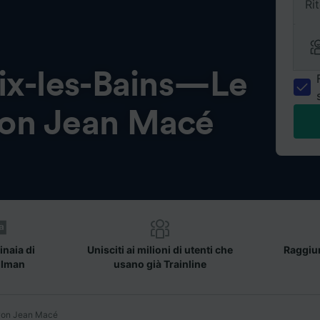
Ri
ix-les-Bains—Le
yon Jean Macé
inaia di
Unisciti ai milioni di utenti che
Raggiun
llman
usano già Trainline
yon Jean Macé