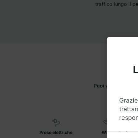
traffico lungo il p
L
Puoi viaggiare da
Grazie
tratta
respon
Prese elettriche
WiFi
Insieme 