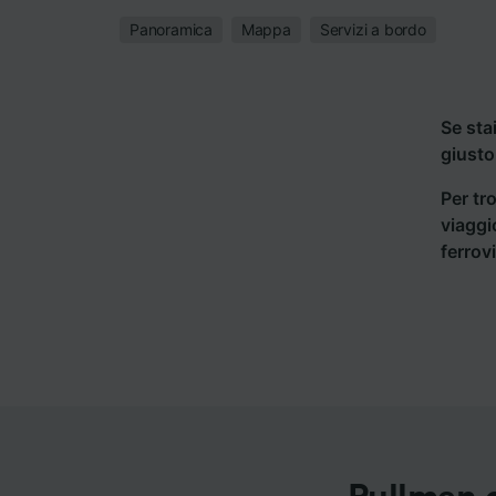
Panoramica
Mappa
Servizi a bordo
Se sta
giusto
Per tro
viaggi
ferrov