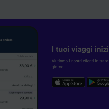
I tuoi viaggi ini
Aiutiamo i nostri clienti in tut
giorno.