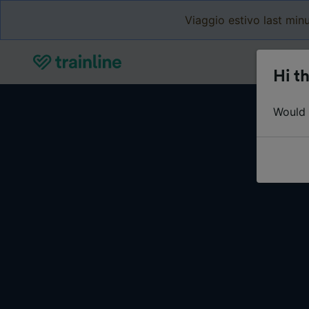
Viaggio estivo last minu
Hi th
Would y