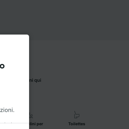
to
ilizza le opzioni qui
.
zioni.
Seggiolini per
Toilettes
azioni