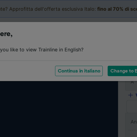
te? Approfitta dell'offerta esclusiva Italo:
fino al 70% di s
Business
Carrello
Le mi
ere,
ou like to view Trainline in English?
Da
Continua in italiano
Change to E
A
An