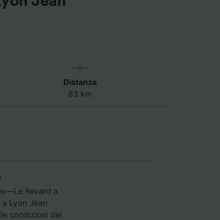
Lyon Jean
Distanza
83 km
?
ains—Le Revard a
d a Lyon Jean
le condizioni del