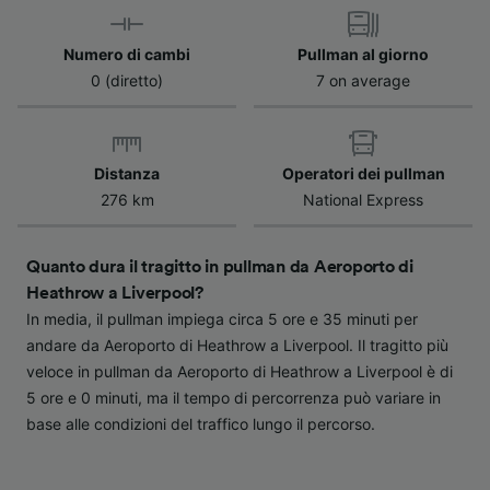
Scansione attiva delle caratteristiche del
dispositivo ai fini dell’identificazione.
Numero di cambi
Pullman al giorno
Archiviare informazioni su dispositivo e/o
0 (diretto)
7 on average
accedervi. Pubblicità e contenuti
personalizzati, misurazione delle prestazioni
dei contenuti e degli annunci, ricerche sul
pubblico, sviluppo di servizi.
Distanza
Operatori dei pullman
Elenco dei partner (fornitori)
276 km
National Express
Quanto dura il tragitto in pullman da Aeroporto di
Heathrow a Liverpool?
In media, il pullman impiega circa 5 ore e 35 minuti per
andare da Aeroporto di Heathrow a Liverpool. Il tragitto più
veloce in pullman da Aeroporto di Heathrow a Liverpool è di
5 ore e 0 minuti, ma il tempo di percorrenza può variare in
base alle condizioni del traffico lungo il percorso.