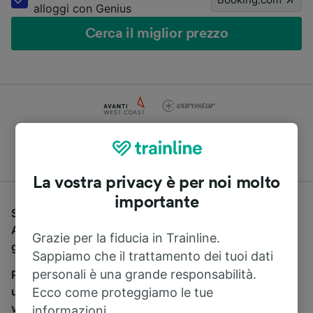
alloggi con Genius
Cerca il miglior prezzo
Compara le offerte di centinaia di compagnie di treni e
pullman
La vostra privacy è per noi molto
importante
Se stai cercando un pullman per viaggiare da
Aeroporto di Heathrow a Liverpool, sei nel posto
Grazie per la fiducia in Trainline.
giusto.
Sappiamo che il trattamento dei tuoi dati
personali è una grande responsabilità.
Per trovare i biglietti dei pullman, è sufficiente avviare
una ricerca in alto, e compareremo i tempi e i costi del
Ecco come proteggiamo le tue
viaggio in treno e in pullman. Con Trainline puoi
informazioni.