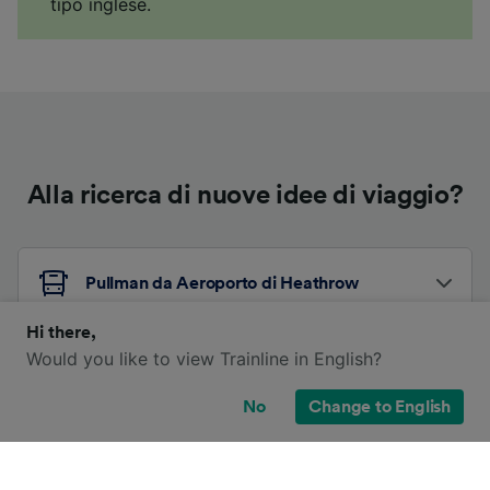
tipo inglese.
Alla ricerca di nuove idee di viaggio?
Pullman da Aeroporto di Heathrow
Hi there,
Would you like to view Trainline in English?
Pullman da Liverpool
No
Change to English
Altri itinerari in pullman