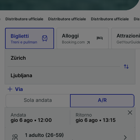
ore ufficiale
Distributore ufficiale
Distributore ufficiale
Distributore uff
Alloggi
Attrazioni
Biglietti
Booking.com
GetYourGuid
Treni e pullman
Via
Sola andata
A/R
Andata
Ritorno
1 adulto (26-59)