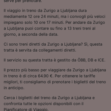
serve per prenotare.
Utilizzare dati di geolocalizzazione precisi.
Scansione attiva delle caratteristiche del
Il viaggio in treno da Zurigo a Ljubljana dura
dispositivo ai fini dell’identificazione.
mediamente 12 ore 24 minuti, ma i convogli più veloci
Archiviare informazioni su dispositivo e/o
impiegano solo 10 ore 17 minuti. Per andare da Zurigo
accedervi. Pubblicità e contenuti
a Ljubljana puoi contare su fino a 13 treni treni al
personalizzati, misurazione delle prestazioni
dei contenuti e degli annunci, ricerche sul
giorno, a seconda della data.
pubblico, sviluppo di servizi.
Ci sono treni diretti da Zurigo a Ljubljana? Sì, questa
Elenco dei partner (fornitori)
tratta è servita da collegamenti diretti.
Il servizio su questa tratta è gestito da ÖBB, DB e ICE.
Il prezzo più basso per viaggiare da Zurigo a Ljubljana
in treno è di circa 64.90 €. Per ottenere le tariffe
migliori, ti consigliamo di prenotare i biglietti del treno
in anticipo.
Cerca i biglietti del treno da Zurigo a Ljubljana e
confronta tutte le opzioni disponibili con il
Pianificatore di Viaggio.