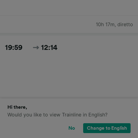
10h 17m
,
diretto
19:59
12:14
16h 15m
,
3 cambi
Hi there,
Would you like to view Trainline in English?
Cerca tutti gli orari e i prezzi per oggi
No
Change to English