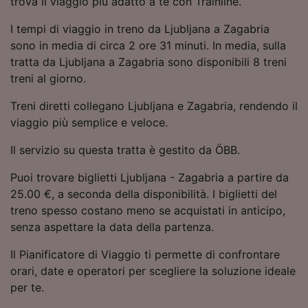
trova il viaggio più adatto a te con Trainline.
Utilizzare dati di geolocalizzazione precisi.
Scansione attiva delle caratteristiche del
I tempi di viaggio in treno da Ljubljana a Zagabria
dispositivo ai fini dell’identificazione.
sono in media di circa 2 ore 31 minuti. In media, sulla
Archiviare informazioni su dispositivo e/o
tratta da Ljubljana a Zagabria sono disponibili 8 treni
accedervi. Pubblicità e contenuti
treni al giorno.
personalizzati, misurazione delle prestazioni
dei contenuti e degli annunci, ricerche sul
Treni diretti collegano Ljubljana e Zagabria, rendendo il
pubblico, sviluppo di servizi.
viaggio più semplice e veloce.
Elenco dei partner (fornitori)
Il servizio su questa tratta è gestito da ÖBB.
Puoi trovare biglietti Ljubljana - Zagabria a partire da
25.00 €, a seconda della disponibilità. I biglietti del
treno spesso costano meno se acquistati in anticipo,
senza aspettare la data della partenza.
Il Pianificatore di Viaggio ti permette di confrontare
orari, date e operatori per scegliere la soluzione ideale
per te.