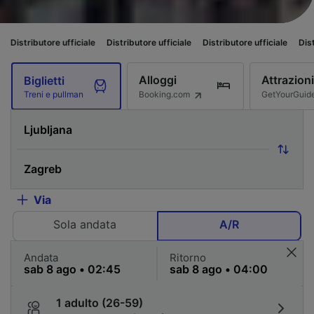
e ufficiale
Distributore ufficiale
Distributore ufficiale
Distributore uffic
Alloggi
Attrazioni
Biglietti
Booking.com
GetYourGuid
Treni e pullman
Via
Sola andata
A/R
Andata
Ritorno
1 adulto (26-59)