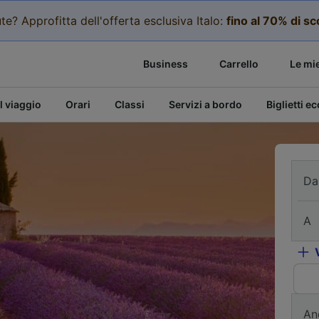
te? Approfitta dell'offerta esclusiva Italo:
fino al 70% di s
Business
Carrello
Le mi
l viaggio
Orari
Classi
Servizi a bordo
Biglietti e
Da
A
An