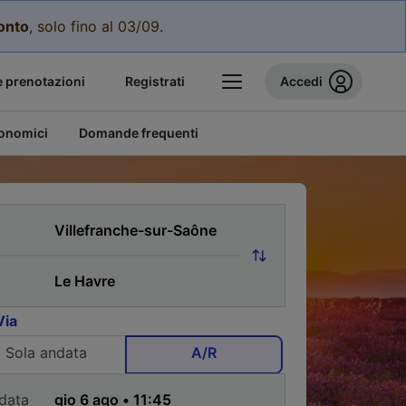
conto
, solo fino al 03/09.
e prenotazioni
Registrati
Accedi
conomici
Domande frequenti
Via
Sola andata
A/R
data