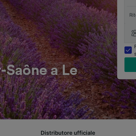
Ri
r-Saône a Le
Distributore ufficiale