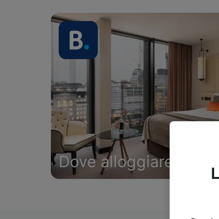
Dove alloggiare
L