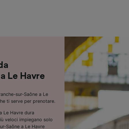
ei partner (fornitori)
 da
 a Le Havre
efranche-sur-Saône a Le
che ti serve per prenotare.
 a Le Havre dura
iù veloci impiegano solo
-sur-Saône a Le Havre