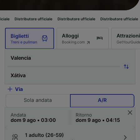
ributore ufficiale
Distributore ufficiale
Distributore ufficiale
Distributor
Alloggi
Attrazioni
Biglietti
Booking.com
GetYourGuid
Treni e pullman
Via
Sola andata
A/R
Andata
Ritorno
1 adulto (26-59)