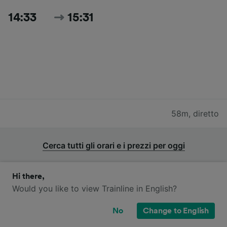
14:33
15:31
58m
,
diretto
Cerca tutti gli orari e i prezzi per oggi
Hi there,
Would you like to view Trainline in English?
Quali compagnie ferroviarie operano
No
Change to English
sulla tratta da Valencia a Xátiva?