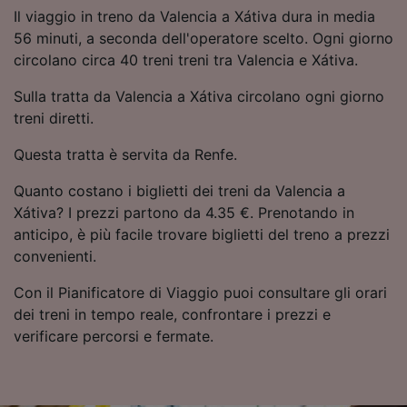
Utilizzare dati di geolocalizzazione precisi.
Il viaggio in treno da Valencia a Xátiva dura in media
Scansione attiva delle caratteristiche del
56 minuti, a seconda dell'operatore scelto. Ogni giorno
dispositivo ai fini dell’identificazione.
circolano circa 40 treni treni tra Valencia e Xátiva.
Archiviare informazioni su dispositivo e/o
accedervi. Pubblicità e contenuti
Sulla tratta da Valencia a Xátiva circolano ogni giorno
personalizzati, misurazione delle prestazioni
treni diretti.
dei contenuti e degli annunci, ricerche sul
pubblico, sviluppo di servizi.
Questa tratta è servita da Renfe.
Elenco dei partner (fornitori)
Quanto costano i biglietti dei treni da Valencia a
Xátiva? I prezzi partono da 4.35 €. Prenotando in
anticipo, è più facile trovare biglietti del treno a prezzi
convenienti.
Con il Pianificatore di Viaggio puoi consultare gli orari
dei treni in tempo reale, confrontare i prezzi e
verificare percorsi e fermate.