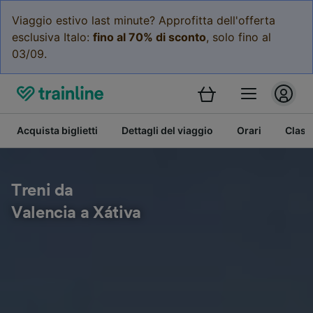
Viaggio estivo last minute? Approfitta dell'offerta
esclusiva Italo:
fino al 70% di sconto
, solo fino al
03/09.
Acquista biglietti
Dettagli del viaggio
Orari
Class
Treni da
Valencia a Xátiva