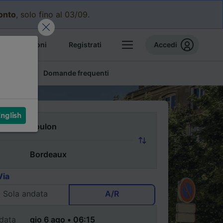
conto
, solo fino al 03/09.
e prenotazioni
Registrati
Accedi
conomici
Domande frequenti
nglish
Via
Sola andata
A/R
data