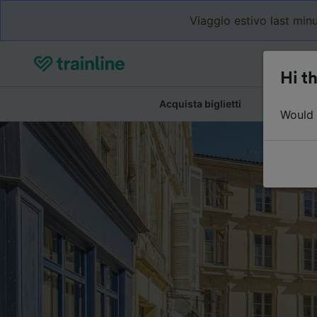
Viaggio estivo last minu
Hi th
Acquista biglietti
Dettagli de
Would y