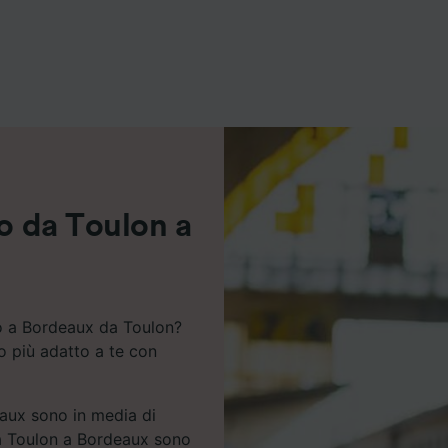
ei partner (fornitori)
no da Toulon a
no a Bordeaux da Toulon?
io più adatto a te con
eaux sono in media di
 da Toulon a Bordeaux sono