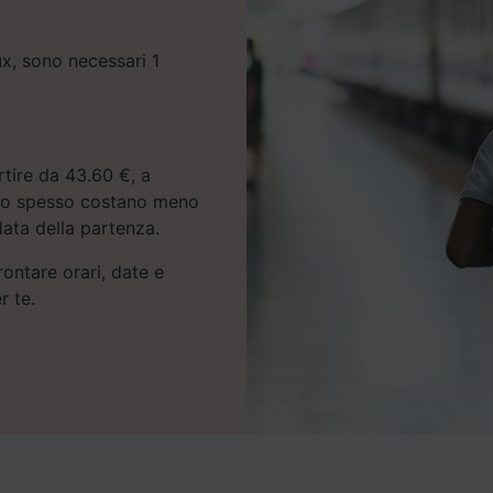
ux, sono necessari 1
rtire da 43.60 €, a
treno spesso costano meno
data della partenza.
rontare orari, date e
r te.