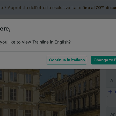
te? Approfitta dell'offerta esclusiva Italo:
fino al 70% di s
Business
Carrello
Le mi
ere,
l viaggio
Orari
Classi
Servizi a bordo
Biglietti e
ou like to view Trainline in English?
Continua in italiano
Change to E
Da
A
An