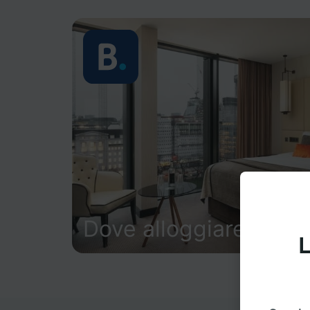
Dove alloggiare
L