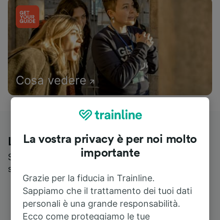
Cosa vedere
La vostra privacy è per noi molto
Le recensioni dei nostri viaggiatori
importante
Scopri cosa pensa realmente chi utilizza i nostri
servizi
Grazie per la fiducia in Trainline.
Sappiamo che il trattamento dei tuoi dati
personali è una grande responsabilità.
Ecco come proteggiamo le tue