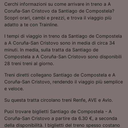
Cerchi informazioni su come arrivare in treno a A
Utilizzare dati di geolocalizzazione precisi.
Scansione attiva delle caratteristiche del
Coruña-San Cristovo da Santiago de Compostela?
dispositivo ai fini dell’identificazione.
Scopri orari, cambi e prezzi, e trova il viaggio più
Archiviare informazioni su dispositivo e/o
adatto a te con Trainline.
accedervi. Pubblicità e contenuti
personalizzati, misurazione delle prestazioni
I tempi di viaggio in treno da Santiago de Compostela
dei contenuti e degli annunci, ricerche sul
a A Coruña-San Cristovo sono in media di circa 34
pubblico, sviluppo di servizi.
minuti. In media, sulla tratta da Santiago de
Elenco dei partner (fornitori)
Compostela a A Coruña-San Cristovo sono disponibili
28 treni treni al giorno.
Treni diretti collegano Santiago de Compostela e A
Coruña-San Cristovo, rendendo il viaggio più semplice
e veloce.
Su questa tratta circolano treni Renfe, AVE e Avlo.
Puoi trovare biglietti Santiago de Compostela - A
Coruña-San Cristovo a partire da 6.30 €, a seconda
della disponibilità. I biglietti del treno spesso costano