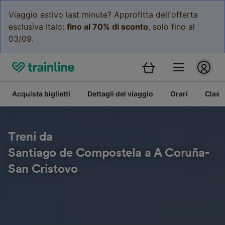
Viaggio estivo last minute? Approfitta dell'offerta
esclusiva Italo:
fino al 70% di sconto
, solo fino al
03/09.
Acquista biglietti
Dettagli del viaggio
Orari
Class
Treni da
Santiago de Compostela a A Coruña-
San Cristovo