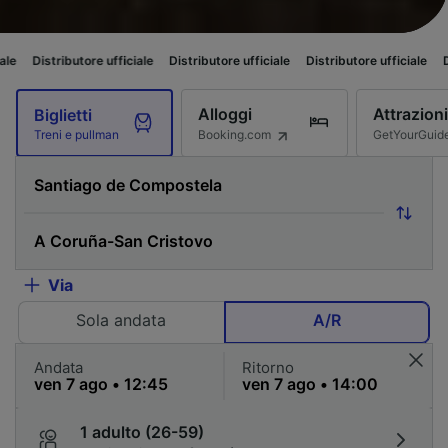
utore ufficiale
Distributore ufficiale
Distributore ufficiale
Distributore u
Alloggi
Attrazioni
Biglietti
Booking.com
GetYourGuid
Treni e pullman
Via
Sola andata
A/R
Andata
Ritorno
1 adulto (26-59)