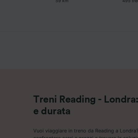
59 km
495 tren
Treni Reading - Londra: 
e durata
Vuoi viaggiare in treno da Reading a Londra?
confrontare orari e prezzi e trovare la soluz