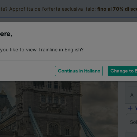
te? Approfitta dell'offerta esclusiva Italo:
fino al 70% di s
Business
Carrello
Le mi
ere,
Dettagli del viaggio
Orari
Domande frequenti
Bi
ou like to view Trainline in English?
Continua in italiano
Change to E
Da
A
So