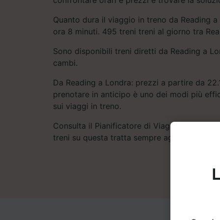
Quanto dura il viaggio in treno da Reading a
ora 8 minuti. 495 treni treni al giorno tra Re
Sono disponibili treni diretti da Reading a L
cambi.
Da Reading a Londra: prezzi a partire da 22.1
prenotare in anticipo è uno dei modi più eff
sui viaggi in treno.
Consulta il Pianificatore di Viaggio per trovar
treni su questa tratta sempre aggiornati.
L