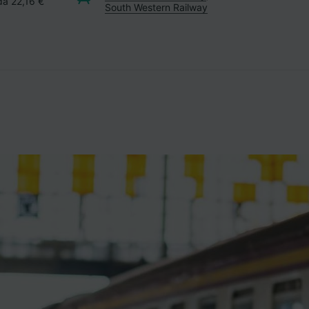
da 22,16 €
South Western Railway