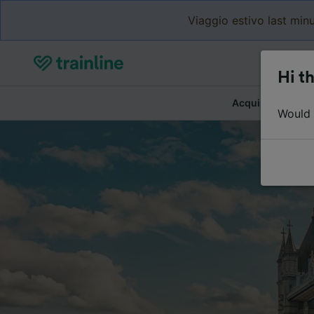
Viaggio estivo last minu
Hi th
Acquista biglietti
Would y