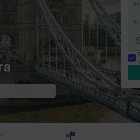
An
Ri
ra