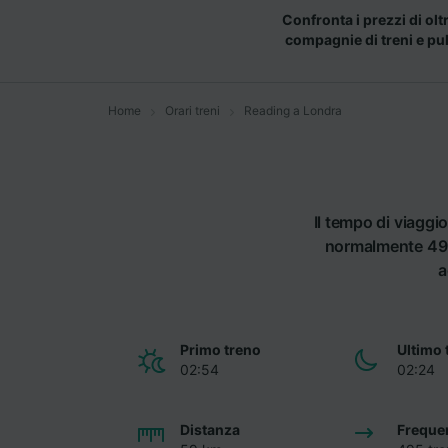
Confronta i prezzi di olt
compagnie di treni e pu
Home
Orari treni
Reading a Londra
Il tempo di viaggi
normalmente 495 
a
Primo treno
Ultimo 
02:54
02:24
Distanza
Freque