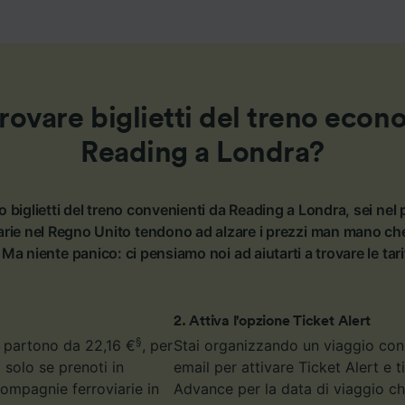
ovare biglietti del treno econ
Reading a Londra?
o biglietti del treno convenienti da Reading a Londra, sei nel 
rie nel Regno Unito tendono ad alzare i prezzi man mano che 
 Ma niente panico: ci pensiamo noi ad aiutarti a trovare le tar
2
.
Attiva l'opzione Ticket Alert
§
ra partono da 22,16 €
, per
Stai organizzando un viaggio con l
 solo se prenoti in
email per attivare Ticket Alert e 
 compagnie ferroviarie in
Advance per la data di viaggio che