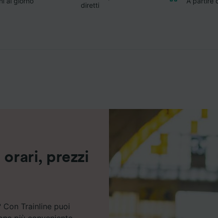
i al giorno
A partire 
diretti
orari, prezzi
 Con Trainline puoi
ione più conveniente.