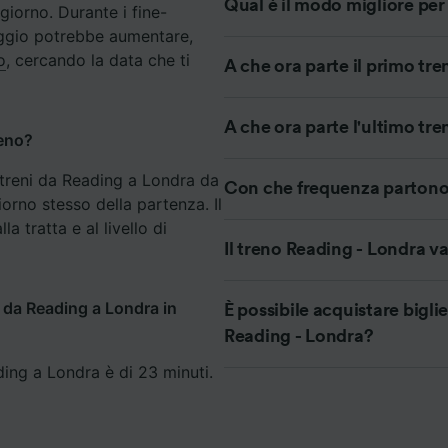
Qual è il modo migliore pe
giorno. Durante i fine-
iaggio potrebbe aumentare,
ei partner (fornitori)
o
, cercando la data che ti
A che ora parte il primo tr
A che ora parte l'ultimo tr
reno?
i treni da Reading a Londra da
Con che frequenza partono 
iorno stesso della partenza. Il
la tratta e al livello di
Il treno Reading - Londra v
e da Reading a Londra in
È possibile acquistare biglie
Reading - Londra?
ing a Londra è di 23 minuti.