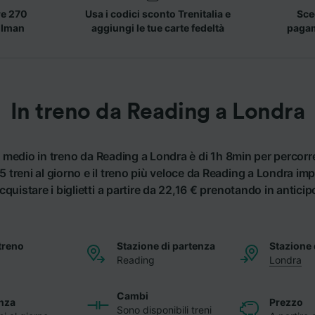
re 270
Usa i codici sconto Trenitalia e
Sceg
llman
aggiungi le tue carte fedeltà
pagame
In treno da Reading a Londra
o medio in treno da Reading a Londra è di 1h 8min per percor
treni al giorno e il treno più veloce da Reading a Londra im
cquistare i biglietti a partire da 22,16 € prenotando in anticip
treno
Stazione di partenza
Stazione 
Reading
Londra
Cambi
nza
Prezzo
Sono disponibili treni