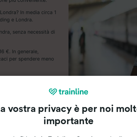
 Londra? In media circa 1
ading e Londra.
ondra, senza necessità di
6 €. In generale,
icaci per spendere meno
e gli orari e i prezzi dei
a vostra privacy è per noi mol
importante