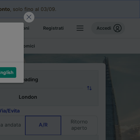
conto
, solo fino al 03/09.
e prenotazioni
Registrati
Accedi
glietti economici
nglish
Via/Evita
Ritorno
la andata
A/R
aperto