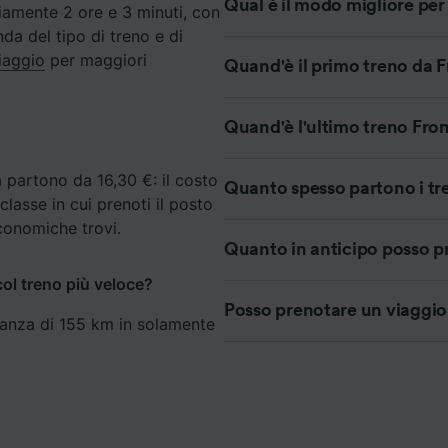
Qual è il modo migliore pe
iamente 2 ore e 3 minuti, con
da del tipo di treno e di
ei partner (fornitori)
Viaggio
per maggiori
Quand'è il primo treno da 
Quand'è l'ultimo treno Fro
a partono da 16,30 €: il costo
Quanto spesso partono i tr
 classe in cui prenoti il posto
economiche trovi.
Quanto in anticipo posso pr
ol treno più veloce?
Posso prenotare un viaggio
stanza di 155 km in solamente