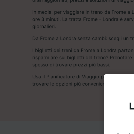
In media, per viaggiare in treno da Frome a L
ore 3 minuti. La tratta Frome - Londra è servi
giornalieri.
Da Frome a Londra senza cambi: scegli un tr
I biglietti dei treni da Frome a Londra part
risparmiare sui biglietti del treno? Prenotare
spesso di trovare prezzi più bassi.
Usa il Pianificatore di Viaggio per confrontare
trovare le opzioni più convenienti.
L