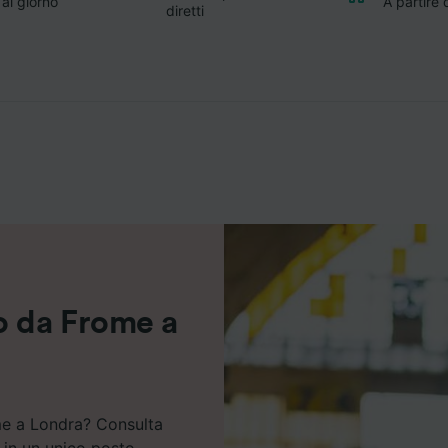
 al giorno
A partire
diretti
o da Frome a
ome a Londra? Consulta
o in un unico posto.