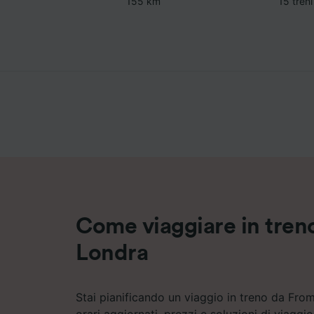
155 km
15 treni
Come viaggiare in tren
Londra
Stai pianificando un viaggio in treno da Fr
orari aggiornati, prezzi e soluzioni di viaggi