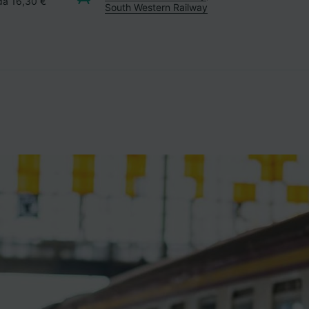
 da 16,30 €
South Western Railway