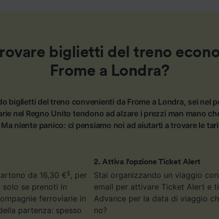
ovare biglietti del treno econ
Frome a Londra?
o biglietti del treno convenienti da Frome a Londra, sei nel 
rie nel Regno Unito tendono ad alzare i prezzi man mano che 
 Ma niente panico: ci pensiamo noi ad aiutarti a trovare le tar
2
.
Attiva l'opzione Ticket Alert
§
 partono da 16,30 €
, per
Stai organizzando un viaggio con l
 solo se prenoti in
email per attivare Ticket Alert e 
 compagnie ferroviarie in
Advance per la data di viaggio che
della partenza: spesso
no?