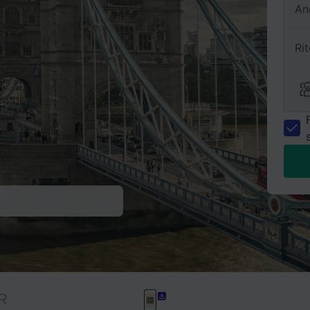
An
Ri