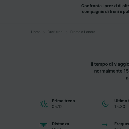
Confronta i prezzi di olt
compagnie di treni e pu
Home
Orari treni
Frome a Londra
Il tempo di viagg
normalmente 15 t
a
Primo treno
Ultimo 
05:12
15:30
Distanza
Freque