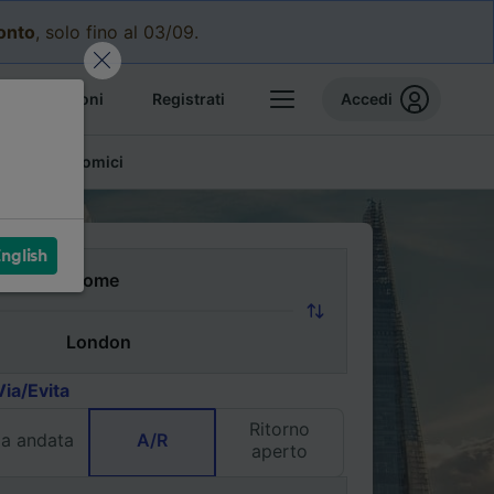
conto
, solo fino al 03/09.
e prenotazioni
Registrati
Accedi
glietti economici
nglish
Via/Evita
Ritorno
la andata
A/R
aperto