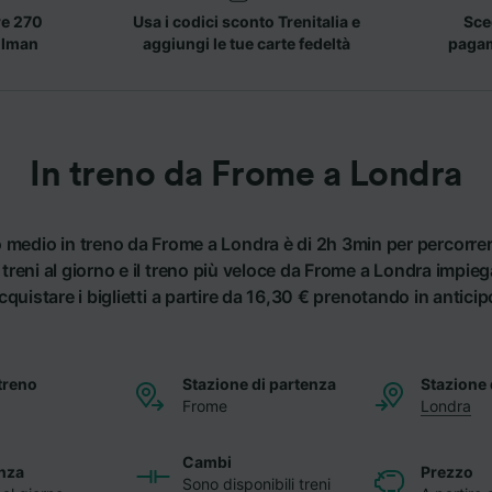
re 270
Usa i codici sconto Trenitalia e
Sceg
llman
aggiungi le tue carte fedeltà
pagame
In treno da Frome a Londra
io medio in treno da Frome a Londra è di 2h 3min per percorre
reni al giorno e il treno più veloce da Frome a Londra impie
cquistare i biglietti a partire da 16,30 € prenotando in anticip
treno
Stazione di partenza
Stazione 
Frome
Londra
Cambi
nza
Prezzo
Sono disponibili treni