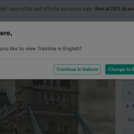
te? Approfitta dell'offerta esclusiva Italo:
fino al 70% di s
Business
Carrello
Le mi
ere,
Dettagli del viaggio
Orari
Domande frequenti
Bi
ou like to view Trainline in English?
Continua in italiano
Change to E
Da
A
So