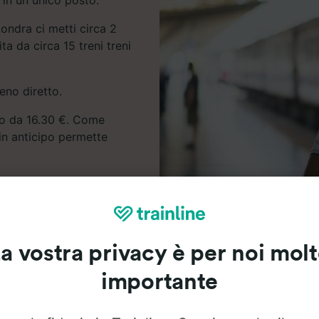
ondra ci metti circa 2
ta da circa 15 treni treni
eno diretto.
ono da 16.30 €. Come
 in anticipo permette
 i prezzi dei biglietti e
a vostra privacy è per noi mol
importante