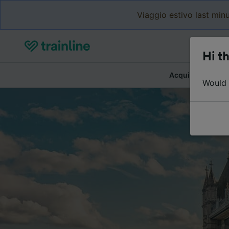
Viaggio estivo last minu
Hi th
Acquista biglietti
Would y