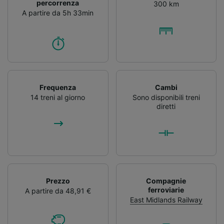
percorrenza
300 km
accedervi. Pubblicità e contenuti
A partire da 5h 33min
personalizzati, misurazione delle prestazioni
dei contenuti e degli annunci, ricerche sul
pubblico, sviluppo di servizi.
Elenco dei partner (fornitori)
Frequenza
Cambi
14 treni al giorno
Sono disponibili treni
diretti
Prezzo
Compagnie
ferroviarie
A partire da 48,91 €
East Midlands Railway