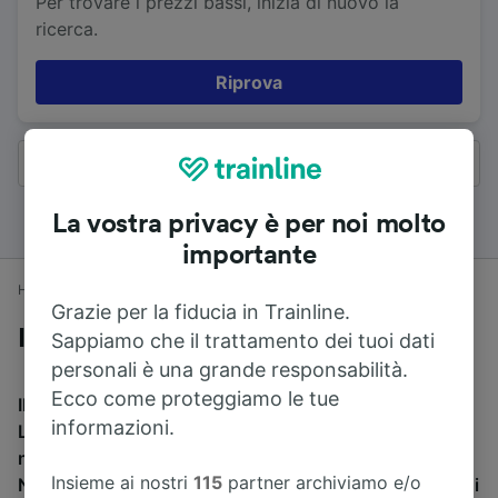
Per trovare i prezzi bassi, inizia di nuovo la
ricerca.
Riprova
Tutti i risultati
La vostra privacy è per noi molto
importante
Home
Orari treni
Norwich a Liverpool
Grazie per la fiducia in Trainline.
In treno da Norwich a Liverpool
Sappiamo che il trattamento dei tuoi dati
personali è una grande responsabilità.
Ecco come proteggiamo le tue
Il tempo di viaggio medio in treno da Norwich a
informazioni.
Liverpool è di 5h 39min per percorrere 300 km. Ci sono
normalmente 14 treni al giorno e il treno più veloce da
Insieme ai nostri
115
partner archiviamo e/o
Norwich a Liverpool impiega 5h 33min. Puoi acquistare i