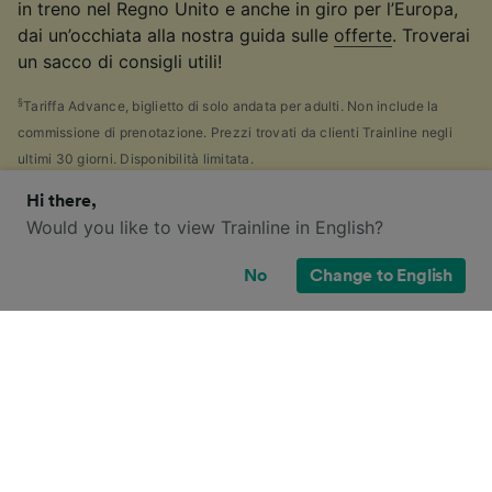
in treno nel Regno Unito e anche in giro per l’Europa,
dai un’occhiata alla nostra guida sulle
offerte
. Troverai
un sacco di consigli utili!
§
Tariffa Advance, biglietto di solo andata per adulti. Non include la
commissione di prenotazione. Prezzi trovati da clienti Trainline negli
ultimi 30 giorni. Disponibilità limitata.
Hi there,
Would you like to view Trainline in English?
Quali tipologie di biglietto ho a
No
Change to English
disposizione per questo viaggio?
Se hai fatto tanti controlli come noi, probabilmente ti
sei accorto di quante
tipologie di biglietti
sono
disponibili nel Regno Unito, e ti sei chiesto "Perché ce
ne sono così tante?!" Per aiutarti, abbiamo scritto
un'utile guida sui principali tipi di biglietti in Gran
Bretagna.