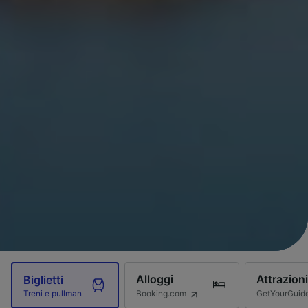
Alloggi
Attrazioni
Biglietti
Booking.com
GetYourGuid
Treni e pullman