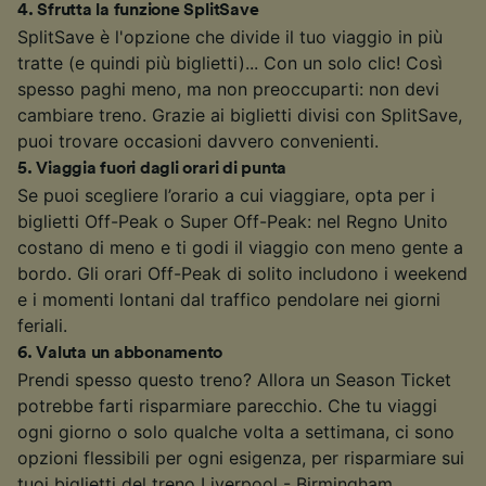
4
.
Sfrutta la funzione SplitSave
SplitSave è l'opzione che divide il tuo viaggio in più
tratte (e quindi più biglietti)... Con un solo clic! Così
spesso paghi meno, ma non preoccuparti: non devi
cambiare treno. Grazie ai biglietti divisi con SplitSave,
puoi trovare occasioni davvero convenienti.
5
.
Viaggia fuori dagli orari di punta
Se puoi scegliere l’orario a cui viaggiare, opta per i
biglietti Off-Peak o Super Off-Peak: nel Regno Unito
costano di meno e ti godi il viaggio con meno gente a
bordo. Gli orari Off-Peak di solito includono i weekend
e i momenti lontani dal traffico pendolare nei giorni
feriali.
6
.
Valuta un abbonamento
Prendi spesso questo treno? Allora un Season Ticket
potrebbe farti risparmiare parecchio. Che tu viaggi
ogni giorno o solo qualche volta a settimana, ci sono
opzioni flessibili per ogni esigenza, per risparmiare sui
tuoi biglietti del treno Liverpool - Birmingham.