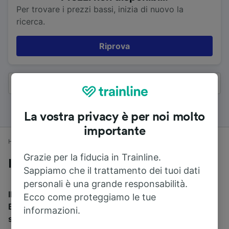
Per trovare i prezzi bassi, inizia di nuovo la
ricerca.
Riprova
Tutti i risultati
La vostra privacy è per noi molto
importante
Home
Orari treni
Liverpool a Birmingham
Grazie per la fiducia in Trainline.
In treno da Liverpool a Birmingham
Sappiamo che il trattamento dei tuoi dati
personali è una grande responsabilità.
Il tempo di viaggio medio in treno da Liverpool a
Ecco come proteggiamo le tue
Birmingham è di 1h 43min per percorrere 126 km. Ci
informazioni.
sono normalmente 35 treni al giorno e il treno più