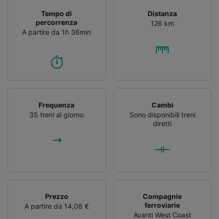
dispositivo ai fini dell’identificazione.
Archiviare informazioni su dispositivo e/o
Tempo di
Distanza
accedervi. Pubblicità e contenuti
percorrenza
126 km
personalizzati, misurazione delle prestazioni
A partire da 1h 36min
dei contenuti e degli annunci, ricerche sul
pubblico, sviluppo di servizi.
Elenco dei partner (fornitori)
Frequenza
Cambi
35 treni al giorno
Sono disponibili treni
diretti
Prezzo
Compagnie
ferroviarie
A partire da 14,08 €
Avanti West Coast