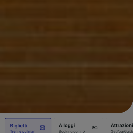
Alloggi
Attrazioni
Biglietti
Booking.com
GetYourGuid
Treni e pullman