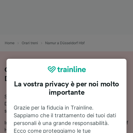
Home
Orari treni
Namur a Düsseldorf Hbf
Come viaggiare in treno da Namur a
Düsseldorf Hbf
La vostra privacy è per noi molto
importante
Stai pianificando un viaggio in treno da Namur a
Düsseldorf Hbf? Consulta orari aggiornati, prezzi e
Grazie per la fiducia in Trainline.
soluzioni di viaggio in un unico posto.
Sappiamo che il trattamento dei tuoi dati
In media, per viaggiare in treno da Namur a Düsseldorf
personali è una grande responsabilità.
Hbf ci metti circa 4 ore 35 minuti. La tratta Namur -
Ecco come proteggiamo le tue