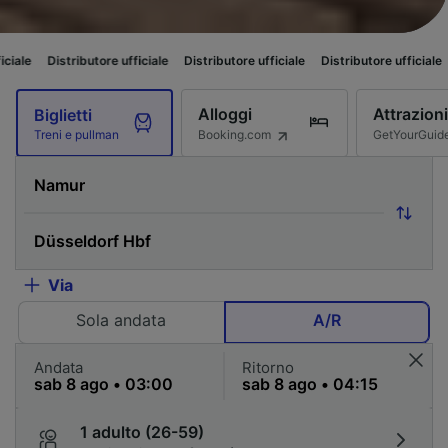
butore ufficiale
Distributore ufficiale
Distributore ufficiale
Distributore 
Alloggi
Attrazioni
Biglietti
Booking.com
GetYourGuid
Treni e pullman
Via
Sola andata
A/R
Andata
Ritorno
1 adulto (26-59)