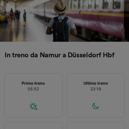
Utilizzare dati di geolocalizzazione precisi.
Scansione attiva delle caratteristiche del
dispositivo ai fini dell’identificazione.
Archiviare informazioni su dispositivo e/o
accedervi. Pubblicità e contenuti
personalizzati, misurazione delle prestazioni
dei contenuti e degli annunci, ricerche sul
pubblico, sviluppo di servizi.
In treno da Namur a Düsseldorf Hbf
Elenco dei partner (fornitori)
Primo treno
Ultimo treno
05:52
23:19