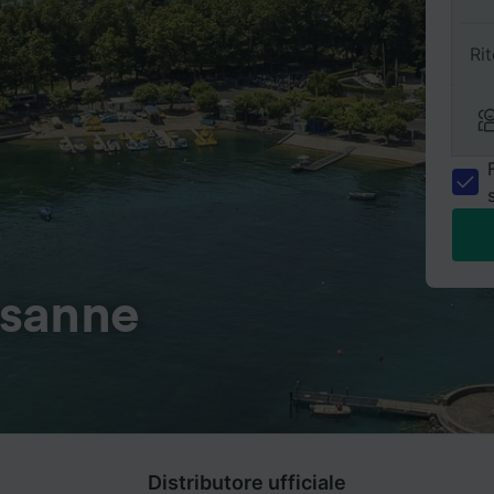
Ri
usanne
Distributore ufficiale