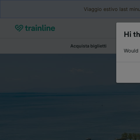
Viaggio estivo last minu
Hi th
Acquista biglietti
Dettagli de
Would y