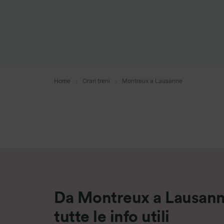
Elenco d
Home
Orari treni
Montreux a Lausanne
Da Montreux a Lausanne
tutte le info utili