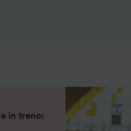
ei partner (fornitori)
 in treno: