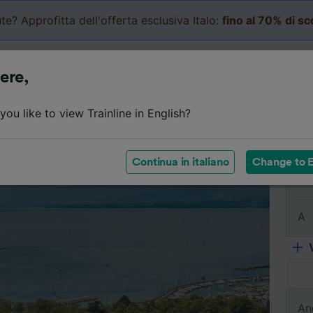
te? Approfitta dell'offerta esclusiva Italo:
fino al 70% di s
Business
Carrello
Le mi
ere,
l viaggio
Orari
Classi
Servizi a bordo
Biglietti e
ou like to view Trainline in English?
Continua in italiano
Change to E
Da
A
An