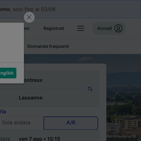
conto
, solo fino al 03/09.
e prenotazioni
Registrati
Accedi
conomici
Domande frequenti
nglish
Via
Sola andata
A/R
data