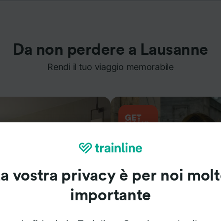
Da non perdere a Lausanne
Rendi il tuo viaggio memorabile
a vostra privacy è per noi mol
importante