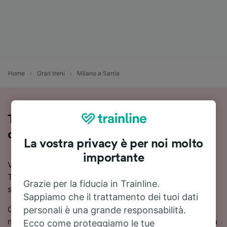
Home
Orari treni
Milano a Sarria
Treni Milano - Sarria: orari, prezzi e
durata
La vostra privacy è per noi molto
importante
Vuoi viaggiare in treno da Milano a Sarria? Con
Trainline puoi confrontare orari e prezzi e trovare la
Grazie per la fiducia in Trainline.
soluzione più conveniente.
Sappiamo che il trattamento dei tuoi dati
Quanto dura il viaggio in treno da Milano a Sarria? In
personali è una grande responsabilità.
media circa 30 ore 36 minuti. 8 treni treni al giorno tra
Ecco come proteggiamo le tue