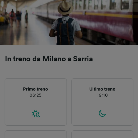
Utilizzare dati di geolocalizzazione precisi.
Scansione attiva delle caratteristiche del
dispositivo ai fini dell’identificazione.
Archiviare informazioni su dispositivo e/o
accedervi. Pubblicità e contenuti
personalizzati, misurazione delle prestazioni
dei contenuti e degli annunci, ricerche sul
pubblico, sviluppo di servizi.
In treno da Milano a Sarria
Elenco dei partner (fornitori)
Primo treno
Ultimo treno
06:25
19:10