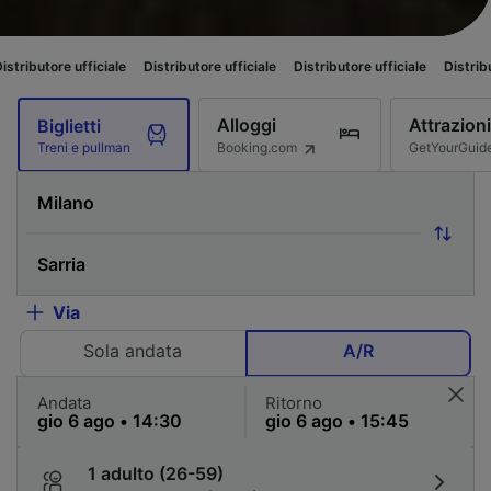
fficiale
Distributore ufficiale
Distributore ufficiale
Distributore ufficial
Alloggi
Attrazioni
Biglietti
Booking.com
GetYourGuid
Treni e pullman
Via
Sola andata
A/R
Andata
Ritorno
1 adulto (26-59)