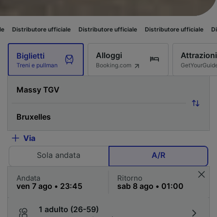
re ufficiale
Distributore ufficiale
Distributore ufficiale
Distributore uffi
Alloggi
Attrazioni
Biglietti
Booking.com
GetYourGuid
Treni e pullman
Via
Sola andata
A/R
Andata
Ritorno
1 adulto (26-59)