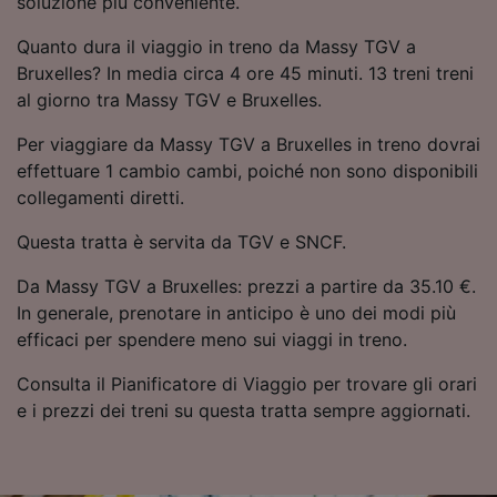
soluzione più conveniente.
Utilizzare dati di geolocalizzazione precisi.
Scansione attiva delle caratteristiche del
Quanto dura il viaggio in treno da Massy TGV a
dispositivo ai fini dell’identificazione.
Bruxelles? In media circa 4 ore 45 minuti. 13 treni treni
Archiviare informazioni su dispositivo e/o
al giorno tra Massy TGV e Bruxelles.
accedervi. Pubblicità e contenuti
personalizzati, misurazione delle prestazioni
Per viaggiare da Massy TGV a Bruxelles in treno dovrai
dei contenuti e degli annunci, ricerche sul
effettuare 1 cambio cambi, poiché non sono disponibili
pubblico, sviluppo di servizi.
collegamenti diretti.
Elenco dei partner (fornitori)
Questa tratta è servita da TGV e SNCF.
Da Massy TGV a Bruxelles: prezzi a partire da 35.10 €.
In generale, prenotare in anticipo è uno dei modi più
efficaci per spendere meno sui viaggi in treno.
Consulta il Pianificatore di Viaggio per trovare gli orari
e i prezzi dei treni su questa tratta sempre aggiornati.