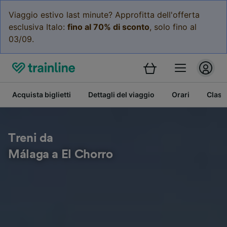
Viaggio estivo last minute? Approfitta dell'offerta
esclusiva Italo:
fino al 70% di sconto
, solo fino al
03/09.
Acquista biglietti
Dettagli del viaggio
Orari
Class
Treni da
Málaga a El Chorro