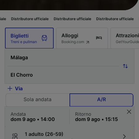
butore ufficiale
Distributore ufficiale
Distributore ufficiale
Distributore 
Alloggi
Attrazioni
Biglietti
Booking.com
GetYourGuid
Treni e pullman
Via
Sola andata
A/R
Andata
Ritorno
1 adulto (26-59)