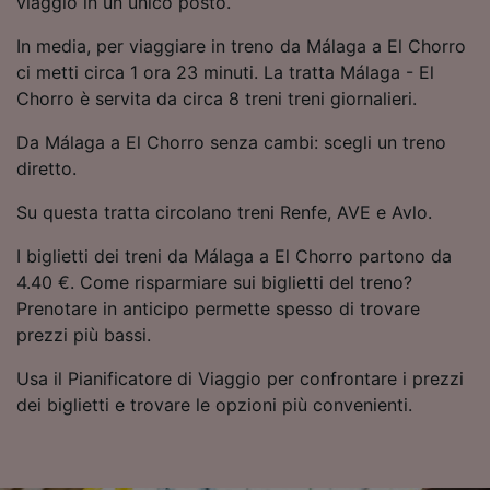
viaggio in un unico posto.
Utilizzare dati di geolocalizzazione precisi.
Scansione attiva delle caratteristiche del
In media, per viaggiare in treno da Málaga a El Chorro
dispositivo ai fini dell’identificazione.
ci metti circa 1 ora 23 minuti. La tratta Málaga - El
Archiviare informazioni su dispositivo e/o
Chorro è servita da circa 8 treni treni giornalieri.
accedervi. Pubblicità e contenuti
personalizzati, misurazione delle prestazioni
Da Málaga a El Chorro senza cambi: scegli un treno
dei contenuti e degli annunci, ricerche sul
diretto.
pubblico, sviluppo di servizi.
Su questa tratta circolano treni Renfe, AVE e Avlo.
Elenco dei partner (fornitori)
I biglietti dei treni da Málaga a El Chorro partono da
4.40 €. Come risparmiare sui biglietti del treno?
Prenotare in anticipo permette spesso di trovare
prezzi più bassi.
Usa il Pianificatore di Viaggio per confrontare i prezzi
dei biglietti e trovare le opzioni più convenienti.