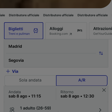
ore ufficiale
Distributore ufficiale
Distributore ufficiale
Distributore uff
Alloggi
Attrazioni
Biglietti
Booking.com
GetYourGuid
Treni e pullman
Via
Sola andata
A/R
Andata
Ritorno
1 adulto (26-59)