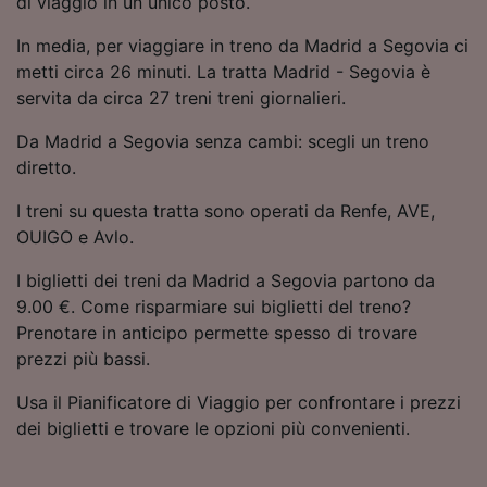
di viaggio in un unico posto.
Utilizzare dati di geolocalizzazione precisi.
Scansione attiva delle caratteristiche del
In media, per viaggiare in treno da Madrid a Segovia ci
dispositivo ai fini dell’identificazione.
metti circa 26 minuti. La tratta Madrid - Segovia è
Archiviare informazioni su dispositivo e/o
servita da circa 27 treni treni giornalieri.
accedervi. Pubblicità e contenuti
personalizzati, misurazione delle prestazioni
Da Madrid a Segovia senza cambi: scegli un treno
dei contenuti e degli annunci, ricerche sul
diretto.
pubblico, sviluppo di servizi.
I treni su questa tratta sono operati da Renfe, AVE,
Elenco dei partner (fornitori)
OUIGO e Avlo.
I biglietti dei treni da Madrid a Segovia partono da
9.00 €. Come risparmiare sui biglietti del treno?
Prenotare in anticipo permette spesso di trovare
prezzi più bassi.
Usa il Pianificatore di Viaggio per confrontare i prezzi
dei biglietti e trovare le opzioni più convenienti.