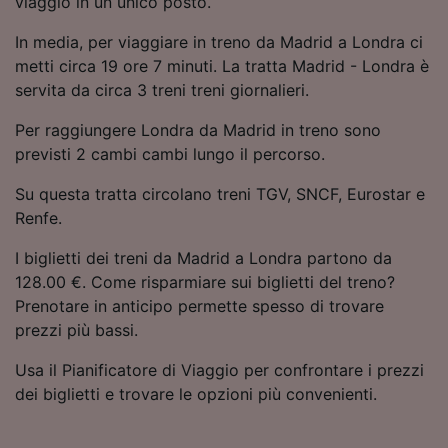
viaggio in un unico posto.
Utilizzare dati di geolocalizzazione precisi.
Scansione attiva delle caratteristiche del
In media, per viaggiare in treno da Madrid a Londra ci
dispositivo ai fini dell’identificazione.
metti circa 19 ore 7 minuti. La tratta Madrid - Londra è
Archiviare informazioni su dispositivo e/o
servita da circa 3 treni treni giornalieri.
accedervi. Pubblicità e contenuti
personalizzati, misurazione delle prestazioni
Per raggiungere Londra da Madrid in treno sono
dei contenuti e degli annunci, ricerche sul
previsti 2 cambi cambi lungo il percorso.
pubblico, sviluppo di servizi.
Su questa tratta circolano treni TGV, SNCF, Eurostar e
Elenco dei partner (fornitori)
Renfe.
I biglietti dei treni da Madrid a Londra partono da
128.00 €. Come risparmiare sui biglietti del treno?
Prenotare in anticipo permette spesso di trovare
prezzi più bassi.
Usa il Pianificatore di Viaggio per confrontare i prezzi
dei biglietti e trovare le opzioni più convenienti.