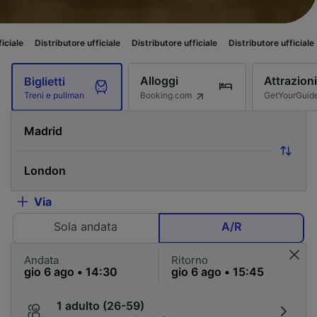
tore ufficiale
Distributore ufficiale
Distributore ufficiale
Distributore uf
Alloggi
Attrazioni
Biglietti
Booking.com
GetYourGuid
Treni e pullman
Via
Sola andata
A/R
Andata
Ritorno
1 adulto (26-59)