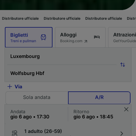
ufficiale
Distributore ufficiale
Distributore ufficiale
Distributore ufficia
Alloggi
Attrazioni
Biglietti
Booking.com
GetYourGuid
Treni e pullman
Via
Sola andata
A/R
Andata
Ritorno
1 adulto (26-59)