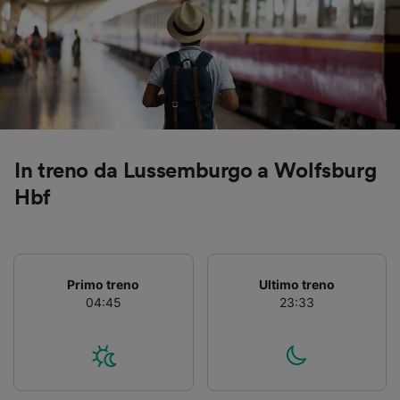
Utilizzare dati di geolocalizzazione precisi.
Scansione attiva delle caratteristiche del
dispositivo ai fini dell’identificazione.
Archiviare informazioni su dispositivo e/o
accedervi. Pubblicità e contenuti
personalizzati, misurazione delle prestazioni
dei contenuti e degli annunci, ricerche sul
pubblico, sviluppo di servizi.
In treno da Lussemburgo a Wolfsburg
Elenco dei partner (fornitori)
Hbf
Primo treno
Ultimo treno
04:45
23:33