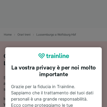
Home
Orari treni
Lussemburgo a Wolfsburg Hbf
Come viaggiare in treno da
Lussemburgo a Wolfsburg Hbf
La vostra privacy è per noi molto
importante
Stai pianificando un viaggio in treno da Lussemburgo
a Wolfsburg Hbf? Consulta orari aggiornati, prezzi e
Grazie per la fiducia in Trainline.
soluzioni di viaggio in un unico posto.
Sappiamo che il trattamento dei tuoi dati
In media, per viaggiare in treno da Lussemburgo a
personali è una grande responsabilità.
Wolfsburg Hbf ci metti circa 8 ore 24 minuti. La tratta
Ecco come proteggiamo le tue