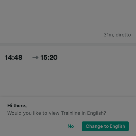
31m
,
diretto
14:48
15:20
Hi there,
Would you like to view Trainline in English?
32m
,
diretto
No
Change to English
Cerca tutti gli orari e i prezzi per oggi