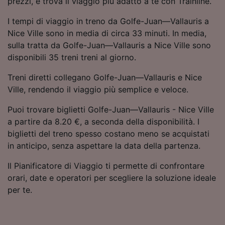
prezzi, e trova il viaggio più adatto a te con Trainline.
Utilizzare dati di geolocalizzazione precisi.
Scansione attiva delle caratteristiche del
I tempi di viaggio in treno da Golfe-Juan—Vallauris a
dispositivo ai fini dell’identificazione.
Nice Ville sono in media di circa 33 minuti. In media,
Archiviare informazioni su dispositivo e/o
sulla tratta da Golfe-Juan—Vallauris a Nice Ville sono
accedervi. Pubblicità e contenuti
disponibili 35 treni treni al giorno.
personalizzati, misurazione delle prestazioni
dei contenuti e degli annunci, ricerche sul
Treni diretti collegano Golfe-Juan—Vallauris e Nice
pubblico, sviluppo di servizi.
Ville, rendendo il viaggio più semplice e veloce.
Elenco dei partner (fornitori)
Puoi trovare biglietti Golfe-Juan—Vallauris - Nice Ville
a partire da 8.20 €, a seconda della disponibilità. I
biglietti del treno spesso costano meno se acquistati
in anticipo, senza aspettare la data della partenza.
Il Pianificatore di Viaggio ti permette di confrontare
orari, date e operatori per scegliere la soluzione ideale
per te.