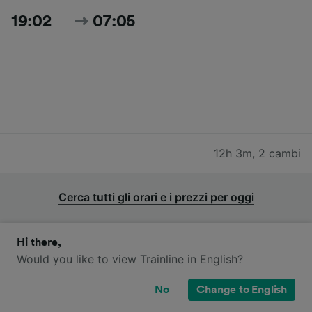
19:02
07:05
12h 3m
,
2 cambi
Cerca tutti gli orari e i prezzi per oggi
Hi there,
Would you like to view Trainline in English?
Quali compagnie ferroviarie operano
No
Change to English
sulla tratta da Dresda a Parigi?