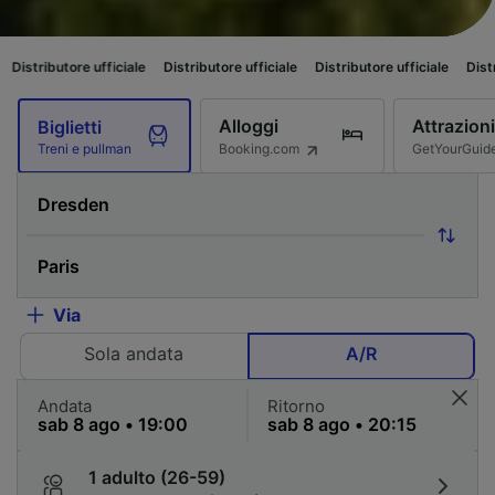
ficiale
Distributore ufficiale
Distributore ufficiale
Distributore ufficiale
Alloggi
Attrazioni
Biglietti
Booking.com
GetYourGuid
Treni e pullman
Via
Sola andata
A/R
Andata
Ritorno
1 adulto (26-59)