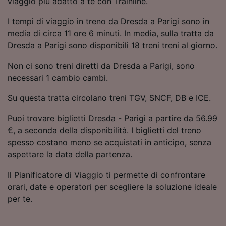
viaggio più adatto a te con Trainline.
Utilizzare dati di geolocalizzazione precisi.
Scansione attiva delle caratteristiche del
I tempi di viaggio in treno da Dresda a Parigi sono in
dispositivo ai fini dell’identificazione.
media di circa 11 ore 6 minuti. In media, sulla tratta da
Archiviare informazioni su dispositivo e/o
Dresda a Parigi sono disponibili 18 treni treni al giorno.
accedervi. Pubblicità e contenuti
personalizzati, misurazione delle prestazioni
Non ci sono treni diretti da Dresda a Parigi, sono
dei contenuti e degli annunci, ricerche sul
necessari 1 cambio cambi.
pubblico, sviluppo di servizi.
Su questa tratta circolano treni TGV, SNCF, DB e ICE.
Elenco dei partner (fornitori)
Puoi trovare biglietti Dresda - Parigi a partire da 56.99
€, a seconda della disponibilità. I biglietti del treno
spesso costano meno se acquistati in anticipo, senza
aspettare la data della partenza.
Il Pianificatore di Viaggio ti permette di confrontare
orari, date e operatori per scegliere la soluzione ideale
per te.