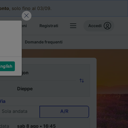
conto
, solo fino al 03/09.
e prenotazioni
Registrati
Accedi
conomici
Domande frequenti
nglish
Via
Sola andata
A/R
data