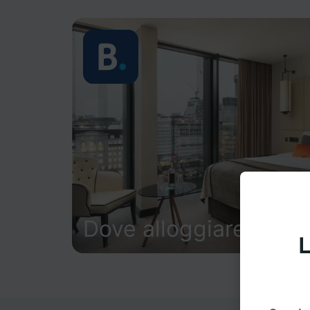
Dove alloggiare
L