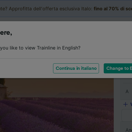
te? Approfitta dell'offerta esclusiva Italo:
fino al 70% di s
Business
Carrello
Le mi
ere,
l viaggio
Orari
Classi
Servizi a bordo
Biglietti e
ou like to view Trainline in English?
Continua in italiano
Change to E
Da
A
An