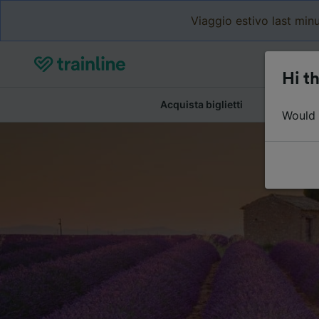
Viaggio estivo last minu
Hi th
Acquista biglietti
Dettagli de
Would y