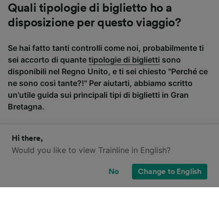
Quali tipologie di biglietto ho a
disposizione per questo viaggio?
Se hai fatto tanti controlli come noi, probabilmente ti
sei accorto di quante
tipologie di biglietti
sono
disponibili nel Regno Unito, e ti sei chiesto "Perché ce
ne sono così tante?!" Per aiutarti, abbiamo scritto
un'utile guida sui principali tipi di biglietti in Gran
Bretagna.
Hi there,
Would you like to view Trainline in English?
No
Change to English