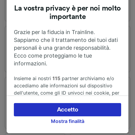
La vostra privacy è per noi molto
importante
Grazie per la fiducia in Trainline.
Stazione di partenza
Stazione di arrivo
Sappiamo che il trattamento dei tuoi dati
Cricklewood
Luton
personali è una grande responsabilità.
Ecco come proteggiamo le tue
informazioni.
Insieme ai nostri
115
partner archiviamo e/o
accediamo alle informazioni sul dispositivo
Tempo di
Distanza
dell'utente, come gli ID univoci nei cookie, per
percorrenza
39 km
A partire da 36min
il trattamento dei dati personali. È possibile
accettare o gestire le proprie scelte facendo
Accetto
clic di seguito, tra cui il proprio diritto di
Mostra finalità
opporsi sulla base di un interesse legittimo o
comunque in qualsiasi momento nella pagina