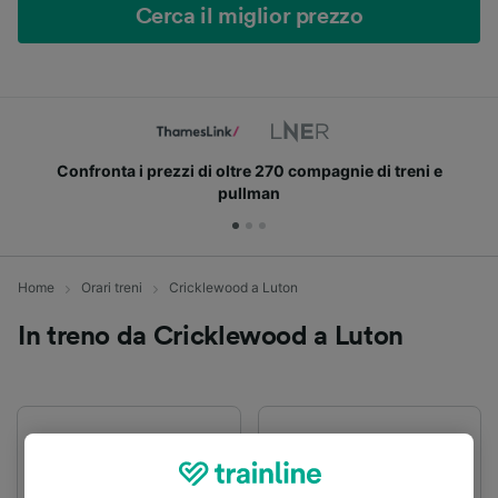
Cerca il miglior prezzo
Usa i codici sconto Trenitalia e aggiungi le tue carte
fedeltà
Home
Orari treni
Cricklewood a Luton
In treno da Cricklewood a Luton
Primo treno
Ultimo treno
02:56
02:00