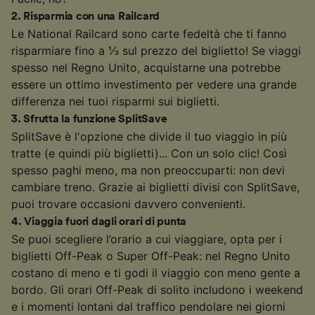
2
.
Risparmia con una Railcard
Le National Railcard sono carte fedeltà che ti fanno
risparmiare fino a ⅓ sul prezzo del biglietto! Se viaggi
spesso nel Regno Unito, acquistarne una potrebbe
essere un ottimo investimento per vedere una grande
differenza nei tuoi risparmi sui biglietti.
3
.
Sfrutta la funzione SplitSave
SplitSave è l'opzione che divide il tuo viaggio in più
tratte (e quindi più biglietti)... Con un solo clic! Così
spesso paghi meno, ma non preoccuparti: non devi
cambiare treno. Grazie ai biglietti divisi con SplitSave,
puoi trovare occasioni davvero convenienti.
4
.
Viaggia fuori dagli orari di punta
Se puoi scegliere l’orario a cui viaggiare, opta per i
biglietti Off-Peak o Super Off-Peak: nel Regno Unito
costano di meno e ti godi il viaggio con meno gente a
bordo. Gli orari Off-Peak di solito includono i weekend
e i momenti lontani dal traffico pendolare nei giorni