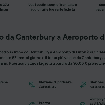
re 270
Usa i codici sconto Trenitalia e
Sceg
llman
aggiungi le tue carte fedeltà
pagame
no da Canterbury a Aeroporto d
 medio in treno da Canterbury a Aeroporto di Luton è di 3h 14
ente 62 treni al giorno e il treno più veloce da Canterbury 
in. Puoi acquistare i biglietti a partire da 30,05 € prenotan
treno
Stazione di partenza
Stazione 
Canterbury
Aeroporto
Compagni
Prezzo
East Midl