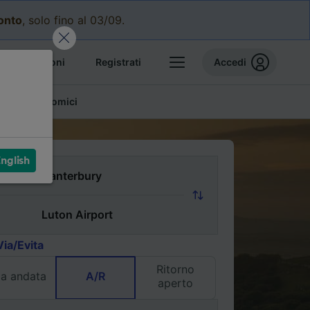
conto
, solo fino al 03/09.
e prenotazioni
Registrati
Accedi
glietti economici
nglish
Via/Evita
Ritorno
la andata
A/R
aperto