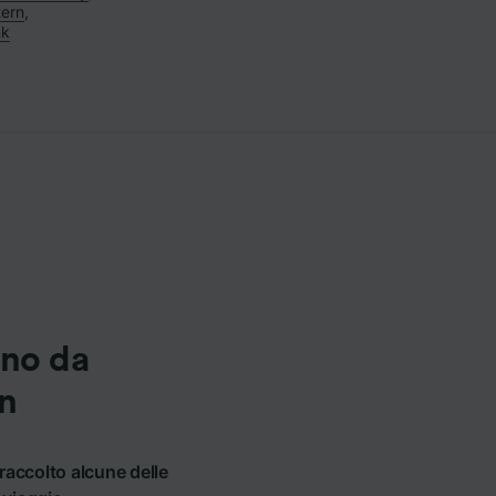
tern
,
nk
eno da
on
raccolto alcune delle