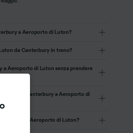
 viaggio.
nterbury a Aeroporto di Luton?
Luton da Canterbury in treno?
y a Aeroporto di Luton senza prendere
r andare da Canterbury a Aeroporto di
to
Canterbury a Aeroporto di Luton?