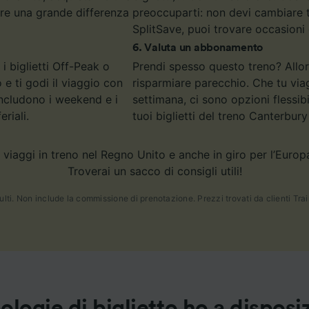
re una grande differenza
preoccuparti: non devi cambiare tr
SplitSave, puoi trovare occasioni
6
.
Valuta un abbonamento
 i biglietti Off-Peak o
Prendi spesso questo treno? Allor
e ti godi il viaggio con
risparmiare parecchio. Che tu via
includono i weekend e i
settimana, ci sono opzioni flessibi
riali.
tuoi biglietti del treno Canterbur
viaggi in treno nel Regno Unito e anche in giro per l’Europa
Troverai un sacco di consigli utili!
lti. Non include la commissione di prenotazione. Prezzi trovati da clienti Trainl
pologie di biglietto ho a disposi