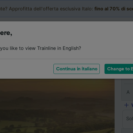
te? Approfitta dell'offerta esclusiva Italo:
fino al 70% di s
Business
Carrello
Le mi
ere,
Dettagli del viaggio
Orari
Domande frequenti
Bi
ou like to view Trainline in English?
Continua in italiano
Change to E
Da
A
So