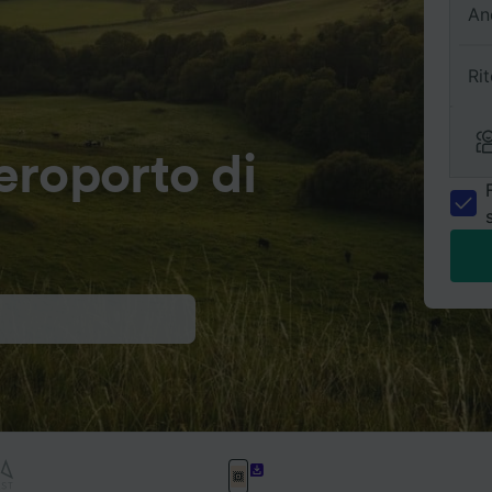
An
Ri
eroporto di