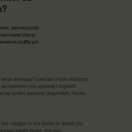
n?
uton, sei nel posto
 man mano che si
vare le tariffe più
argo anticipo? Lasciaci il tuo indirizzo
ti avviseremo non appena i biglietti
 hai scelto saranno disponibili. Facile,
 tuo viaggio in più tratte (e quindi più
sì spesso paghi meno, ma non