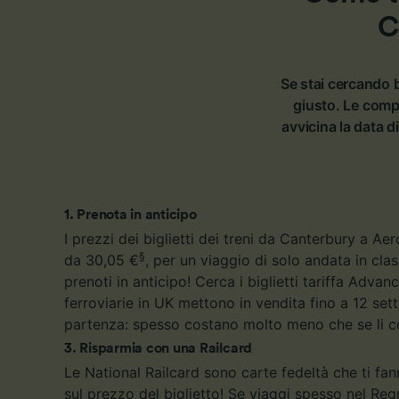
C
Elenco d
Se stai cercando b
giusto. Le comp
avvicina la data d
1
.
Prenota in anticipo
I prezzi dei biglietti dei treni da Canterbury a A
§
da 30,05 €
, per un viaggio di solo andata in cl
prenoti in anticipo! Cerca i biglietti tariffa Adva
ferroviarie in UK mettono in vendita fino a 12 set
partenza: spesso costano molto meno che se li c
3
.
Risparmia con una Railcard
Le National Railcard sono carte fedeltà che ti fa
sul prezzo del biglietto! Se viaggi spesso nel Re