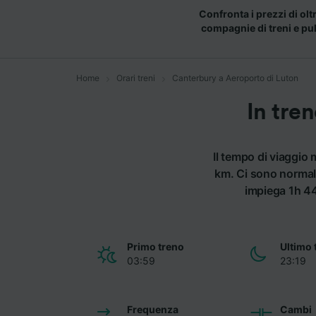
Confronta i prezzi di olt
compagnie di treni e pu
Home
Orari treni
Canterbury a Aeroporto di Luton
In tre
Il tempo di viaggio
km. Ci sono normalm
impiega 1h 44m
Primo treno
Ultimo 
03:59
23:19
Frequenza
Cambi