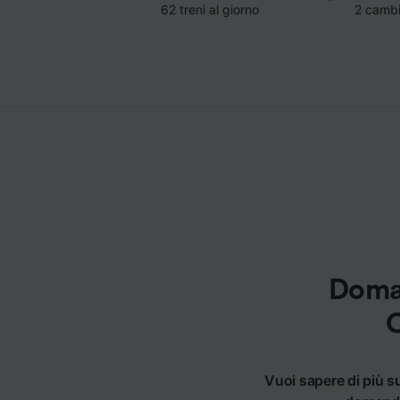
62 treni al giorno
2 camb
Doman
C
Vuoi sapere di più s