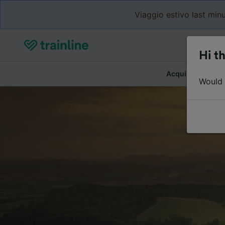
Viaggio estivo last minu
Hi th
Acquista biglietti
Would y