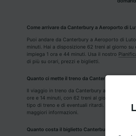
domande 
Come arrivare da Canterbury a Aeroporto di L
Puoi andare da Canterbury a Aeroporto di Luton 
minuti. Hai a disposizione 62 treni al giorno su 
impiega 1 ora e 44 minuti. Usa il nostro
Pianifi
di più su orari, prezzi e biglietti.
Quanto ci mette il treno da Canterbury a Aerop
Il viaggio in treno da Canterbury a Aeroporto 
ore e 14 minuti, con 62 treni al giorno. La dura
tipo di treno e di eventuali ritardi. Usa il nostro
L
maggiori informazioni.
Quanto costa il biglietto Canterbury - Aeroport