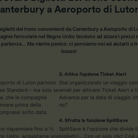
anterbury a Aeroporto di Luto
ei partner (fornitori)
iglietti del treno convenienti da Canterbury a Aeroporto di L
agnie ferroviarie nel Regno Unito tendono ad alzare i prezzi
i partenza... Ma niente panico: ci pensiamo noi ad aiutarti a tro
basse!
2
.
Attiva l'opzione Ticket Alert
eroporto di Luton partono
Stai organizzando un viaggio con l
asse Standard – ma solo se
email per attivare Ticket Alert e 
nce, che le compagnie
Advance per la data di viaggio che
timane prima della
no?
omprassi sotto data.
4
.
Sfrutta la funzione SplitSave
nno risparmiare fino a ⅓
SplitSave è l'opzione che divide il
gno Unito, acquistarne una
biglietti)... Con un solo clic! Co