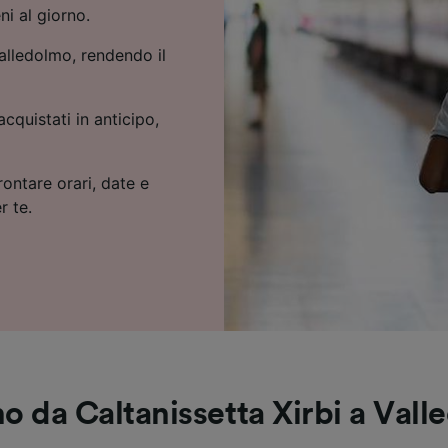
ni al giorno.
Valledolmo, rendendo il
cquistati in anticipo,
rontare orari, date e
r te.
no da Caltanissetta Xirbi a Val