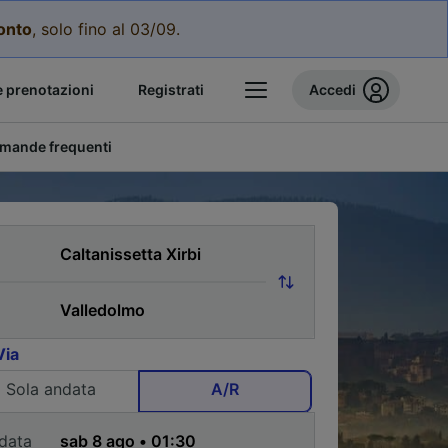
conto
, solo fino al 03/09.
e prenotazioni
Registrati
Accedi
mande frequenti
Via
Sola andata
A/R
data