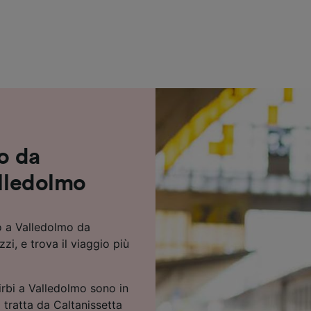
ei partner (fornitori)
no da
alledolmo
o a Valledolmo da
zi, e trova il viaggio più
Xirbi a Valledolmo sono in
a tratta da Caltanissetta