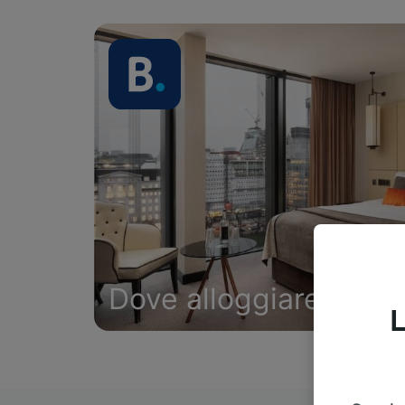
Dove alloggiare
L