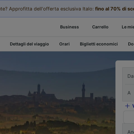
te? Approfitta dell'offerta esclusiva Italo:
fino al 70% di s
Business
Carrello
Le mi
Dettagli del viaggio
Orari
Biglietti economici
Do
Da
A
An