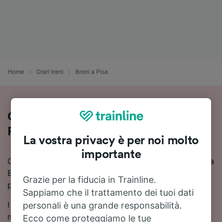
Home
Orari treni
Broni a Pisa
Guida al viaggio in treno da Broni a
Pisa
La vostra privacy è per noi molto
importante
Cerchi informazioni su come arrivare in treno a Pisa da
Broni? Scopri orari, cambi e prezzi, e trova il viaggio
Grazie per la fiducia in Trainline.
più adatto a te con Trainline.
Sappiamo che il trattamento dei tuoi dati
I tempi di viaggio in treno da Broni a Pisa sono in
personali è una grande responsabilità.
media di circa 7 ore 12 minuti. In media, sulla tratta da
Ecco come proteggiamo le tue