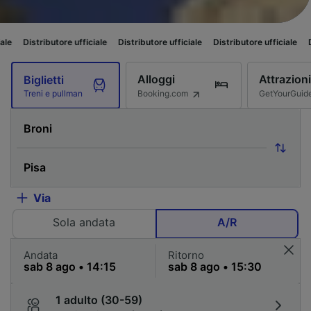
tore ufficiale
Distributore ufficiale
Distributore ufficiale
Distributore uf
Alloggi
Attrazioni
Biglietti
Booking.com
GetYourGuid
Treni e pullman
Via
Sola andata
A/R
Andata
Ritorno
1 adulto (30-59)