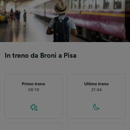
Utilizzare dati di geolocalizzazione precisi.
Scansione attiva delle caratteristiche del
dispositivo ai fini dell’identificazione.
Archiviare informazioni su dispositivo e/o
accedervi. Pubblicità e contenuti
personalizzati, misurazione delle prestazioni
dei contenuti e degli annunci, ricerche sul
pubblico, sviluppo di servizi.
In treno da Broni a Pisa
Elenco dei partner (fornitori)
Primo treno
Ultimo treno
06:19
21:44