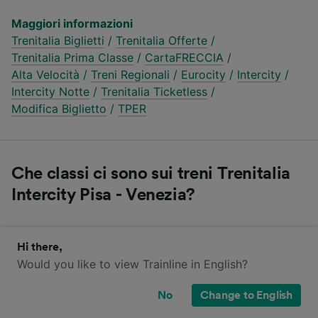
Maggiori informazioni
Trenitalia Biglietti
/
Trenitalia Offerte
/
Trenitalia Prima Classe
/
CartaFRECCIA
/
Alta Velocità
/
Treni Regionali
/
Eurocity
/
Intercity
/
Intercity Notte
/
Trenitalia Ticketless
/
Modifica Biglietto
/
TPER
Che classi ci sono sui treni Trenitalia
Intercity Pisa - Venezia?
Compara le diverse classi di viaggio proposte da
Hi there,
Trenitalia Intercity sulla tratta Pisa - Venezia.
Would you like to view Trainline in English?
No
Change to English