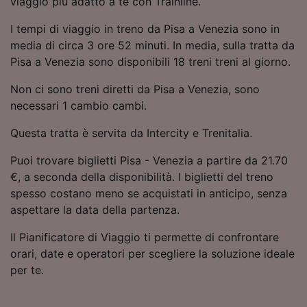
viaggio più adatto a te con Trainline.
Utilizzare dati di geolocalizzazione precisi.
Scansione attiva delle caratteristiche del
I tempi di viaggio in treno da Pisa a Venezia sono in
dispositivo ai fini dell’identificazione.
media di circa 3 ore 52 minuti. In media, sulla tratta da
Archiviare informazioni su dispositivo e/o
Pisa a Venezia sono disponibili 18 treni treni al giorno.
accedervi. Pubblicità e contenuti
personalizzati, misurazione delle prestazioni
Non ci sono treni diretti da Pisa a Venezia, sono
dei contenuti e degli annunci, ricerche sul
necessari 1 cambio cambi.
pubblico, sviluppo di servizi.
Questa tratta è servita da Intercity e Trenitalia.
Elenco dei partner (fornitori)
Puoi trovare biglietti Pisa - Venezia a partire da 21.70
€, a seconda della disponibilità. I biglietti del treno
spesso costano meno se acquistati in anticipo, senza
aspettare la data della partenza.
Il Pianificatore di Viaggio ti permette di confrontare
orari, date e operatori per scegliere la soluzione ideale
per te.