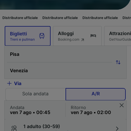
ufficiale
Distributore ufficiale
Distributore ufficiale
Distributore ufficia
Alloggi
Attrazioni
Biglietti
Booking.com
GetYourGuid
Treni e pullman
Via
Sola andata
A/R
Andata
Ritorno
1 adulto (30-59)