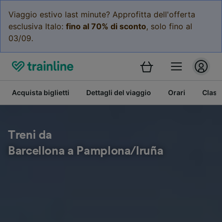
Viaggio estivo last minute? Approfitta dell'offerta
esclusiva Italo:
fino al 70% di sconto
, solo fino al
03/09.
Acquista biglietti
Dettagli del viaggio
Orari
Class
Treni da
Barcellona a Pamplona/Iruña