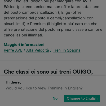
sono i biglietti disponibili per viaggiare con AVE:
Básico (piu' economico ma non offre la prenotazione
del posto cambi/cancellazioni), Elige (offre
prenotazione del posto e cambi/cancellazioni con
alcuni limiti) e Premium (il biglietto piu' caro ma che
offre prenotazione del posto in prima classe e cambi e
cancellazioni illimitati.
Maggiori informazioni
Renfe AVE
/
Alta Velocità
/
Treni in Spagna
Che classi ci sono sui treni OUIGO,
AVE, Alvia e iryo da Barcellona a
Hi there,
Pamplona/Iruña?
Would you like to view Trainline in English?
No
Change to English
Compara le diverse classi di viaggio proposte da
OUIGO, AVE, Alvia e iryo sulla tratta Barcellona -