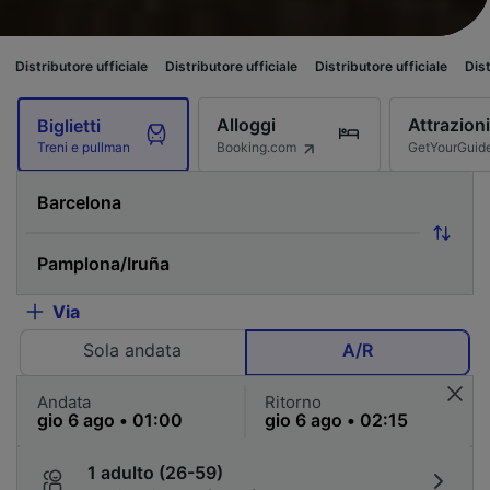
e ufficiale
Distributore ufficiale
Distributore ufficiale
Distributore uffi
Alloggi
Attrazioni
Biglietti
Booking.com
GetYourGuid
Treni e pullman
Via
Sola andata
A/R
Andata
Ritorno
1 adulto (26-59)