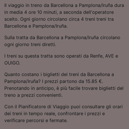
Utilizzare dati di geolocalizzazione precisi.
Il viaggio in treno da Barcellona a Pamplona/Iruña dura
Scansione attiva delle caratteristiche del
in media 4 ore 10 minuti, a seconda dell'operatore
dispositivo ai fini dell’identificazione.
scelto. Ogni giorno circolano circa 4 treni treni tra
Archiviare informazioni su dispositivo e/o
Barcellona e Pamplona/Iruña.
accedervi. Pubblicità e contenuti
personalizzati, misurazione delle prestazioni
Sulla tratta da Barcellona a Pamplona/Iruña circolano
dei contenuti e degli annunci, ricerche sul
ogni giorno treni diretti.
pubblico, sviluppo di servizi.
I treni su questa tratta sono operati da Renfe, AVE e
Elenco dei partner (fornitori)
OUIGO.
Quanto costano i biglietti dei treni da Barcellona a
Pamplona/Iruña? I prezzi partono da 15.85 €.
Prenotando in anticipo, è più facile trovare biglietti del
treno a prezzi convenienti.
Con il Pianificatore di Viaggio puoi consultare gli orari
dei treni in tempo reale, confrontare i prezzi e
verificare percorsi e fermate.