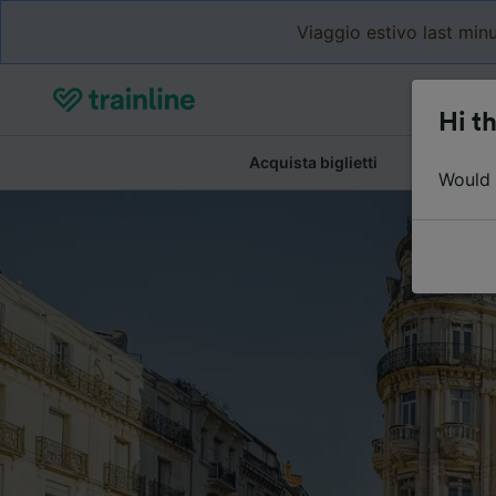
Viaggio estivo last minu
Hi th
Acquista biglietti
Dettagli de
Would y