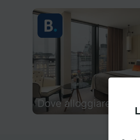
Dove alloggiare
L