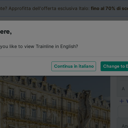
te? Approfitta dell'offerta esclusiva Italo:
fino al 70% di s
Business
Carrello
Le mi
ere,
l viaggio
Orari
Classi
Servizi a bordo
Biglietti e
ou like to view Trainline in English?
Continua in italiano
Change to E
Da
A
An