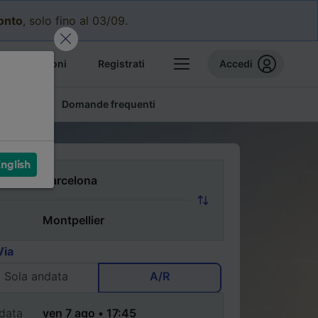
conto
, solo fino al 03/09.
e prenotazioni
Registrati
Accedi
conomici
Domande frequenti
nglish
Via
Sola andata
A/R
data