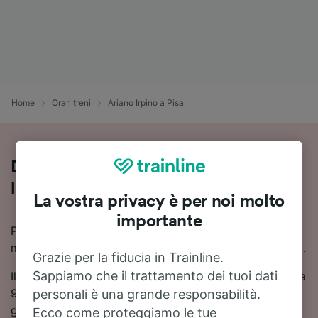
Home
Orari treni
Ariano Irpino a Pisa
Da Ariano Irpino a Pisa in treno: tutte
le info utili
La vostra privacy è per noi molto
importante
Puoi viaggiare da Ariano Irpino a Pisa in 8 ore 58
minuti con i treni più veloci disponibili su questa tratta.
Grazie per la fiducia in Trainline.
Sappiamo che il trattamento dei tuoi dati
Il viaggio in treno da Ariano Irpino a Pisa dura in media
9 ore 56 minuti, a seconda dell'operatore scelto. Ogni
personali è una grande responsabilità.
giorno circolano circa 7 treni treni tra Ariano Irpino e
Ecco come proteggiamo le tue