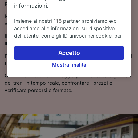
Pisa.
informazioni.
Non ci sono treni diretti tra Ariano Irpino e Pisa: il
Insieme ai nostri
115
partner archiviamo e/o
viaggio prevede 1 cambio cambi.
accediamo alle informazioni sul dispositivo
dell'utente, come gli ID univoci nei cookie, per
Il servizio su questa tratta è gestito da Frecciarossa,
il trattamento dei dati personali. È possibile
Italo, Frecciargento e Frecciabianca.
accettare o gestire le proprie scelte facendo
Accetto
Prenotando in anticipo, è più facile trovare biglietti del
clic di seguito, tra cui il proprio diritto di
treno a prezzi convenienti.
Mostra finalità
opporsi sulla base di un interesse legittimo o
comunque in qualsiasi momento nella pagina
Con il Pianificatore di Viaggio puoi consultare gli orari
dell'informativa sulla privacy. Queste scelte
dei treni in tempo reale, confrontare i prezzi e
verranno segnalate ai nostri partner e non
verificare percorsi e fermate.
influenzeranno i dati sulla navigazione. I tuoi
dati non verranno usati a scopi di
tracciamento se non ci hai fornito il consenso
per farlo.
Noi e i nostri partner trattiamo i dati per
fornire: