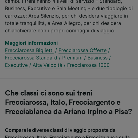
cambi. I treni hanno 4 livelli di servizio - Standard,
Business, Executive e Sala Meeting - e due tipologie di
carrozze: Area Silenzio, per chi desidera viaggiare in
totale tranquillità, e Area Allegro, per chi desidera
chiacchierare con i propri compagni di viaggio.
Maggiori informazioni
Frecciarossa Biglietti
/
Frecciarossa Offerte
/
Frecciarossa Standard
/
Premium
/
Business
/
Executive
/
Alta Velocità
/
Frecciarossa 1000
Che classi ci sono sui treni
Frecciarossa, Italo, Frecciargento e
Frecciabianca da Ariano Irpino a Pisa?
Compara le diverse classi di viaggio proposte da
Frecciarossa, Italo, Frecciargento e Frecciabianca sulla