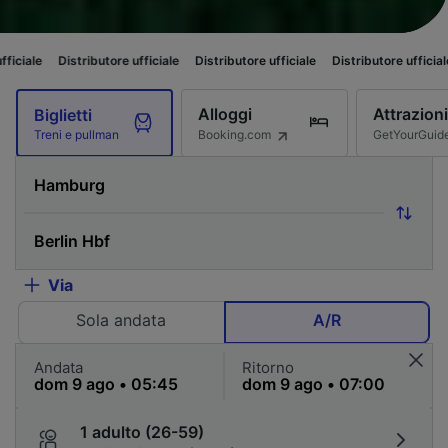
ributore ufficiale
Distributore ufficiale
Distributore ufficiale
Distributor
Alloggi
Attrazioni
Biglietti
Booking.com
GetYourGuid
Treni e pullman
Via
Sola andata
A/R
Andata
Ritorno
1 adulto (26-59)