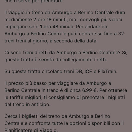
che ti serve per prenotare.
Utilizzare dati di geolocalizzazione precisi.
Scansione attiva delle caratteristiche del
Il viaggio in treno da Amburgo a Berlino Centrale dura
dispositivo ai fini dell’identificazione.
mediamente 2 ore 18 minuti, ma i convogli più veloci
Archiviare informazioni su dispositivo e/o
impiegano solo 1 ora 48 minuti. Per andare da
accedervi. Pubblicità e contenuti
Amburgo a Berlino Centrale puoi contare su fino a 32
personalizzati, misurazione delle prestazioni
dei contenuti e degli annunci, ricerche sul
treni treni al giorno, a seconda della data.
pubblico, sviluppo di servizi.
Ci sono treni diretti da Amburgo a Berlino Centrale? Sì,
Elenco dei partner (fornitori)
questa tratta è servita da collegamenti diretti.
Su questa tratta circolano treni DB, ICE e FlixTrain.
Il prezzo più basso per viaggiare da Amburgo a
Berlino Centrale in treno è di circa 6.99 €. Per ottenere
le tariffe migliori, ti consigliamo di prenotare i biglietti
del treno in anticipo.
Cerca i biglietti del treno da Amburgo a Berlino
Centrale e confronta tutte le opzioni disponibili con il
Pianificatore di Viaggio.