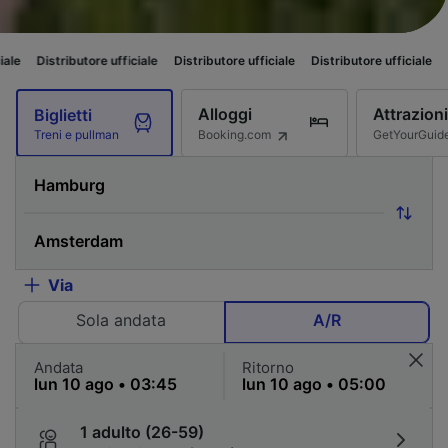
ore ufficiale
Distributore ufficiale
Distributore ufficiale
Distributore uff
Alloggi
Attrazioni
Biglietti
Booking.com
GetYourGuid
Treni e pullman
Via
Sola andata
A/R
Andata
Ritorno
1 adulto (26-59)