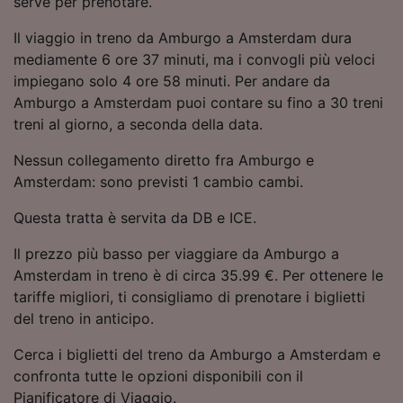
serve per prenotare.
Utilizzare dati di geolocalizzazione precisi.
Scansione attiva delle caratteristiche del
Il viaggio in treno da Amburgo a Amsterdam dura
dispositivo ai fini dell’identificazione.
mediamente 6 ore 37 minuti, ma i convogli più veloci
Archiviare informazioni su dispositivo e/o
impiegano solo 4 ore 58 minuti. Per andare da
accedervi. Pubblicità e contenuti
Amburgo a Amsterdam puoi contare su fino a 30 treni
personalizzati, misurazione delle prestazioni
dei contenuti e degli annunci, ricerche sul
treni al giorno, a seconda della data.
pubblico, sviluppo di servizi.
Nessun collegamento diretto fra Amburgo e
Elenco dei partner (fornitori)
Amsterdam: sono previsti 1 cambio cambi.
Questa tratta è servita da DB e ICE.
Il prezzo più basso per viaggiare da Amburgo a
Amsterdam in treno è di circa 35.99 €. Per ottenere le
tariffe migliori, ti consigliamo di prenotare i biglietti
del treno in anticipo.
Cerca i biglietti del treno da Amburgo a Amsterdam e
confronta tutte le opzioni disponibili con il
Pianificatore di Viaggio.