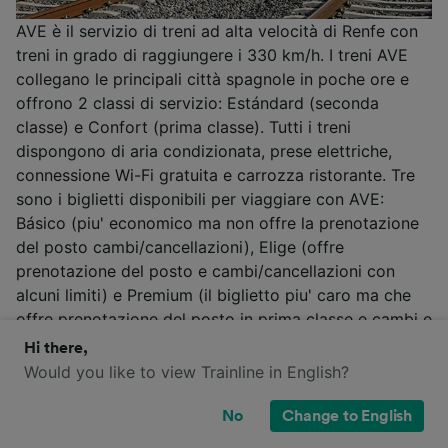
AVE è il servizio di treni ad alta velocità di Renfe con
treni in grado di raggiungere i 330 km/h. I treni AVE
collegano le principali città spagnole in poche ore e
offrono 2 classi di servizio: Estándard (seconda
classe) e Confort (prima classe). Tutti i treni
dispongono di aria condizionata, prese elettriche,
connessione Wi-Fi gratuita e carrozza ristorante. Tre
sono i biglietti disponibili per viaggiare con AVE:
Básico (piu' economico ma non offre la prenotazione
del posto cambi/cancellazioni), Elige (offre
prenotazione del posto e cambi/cancellazioni con
alcuni limiti) e Premium (il biglietto piu' caro ma che
offre prenotazione del posto in prima classe e cambi e
cancellazioni illimitati.
Hi there,
Would you like to view Trainline in English?
Maggiori informazioni
Renfe AVE
/
Alta Velocità
/
Treni in Spagna
No
Change to English