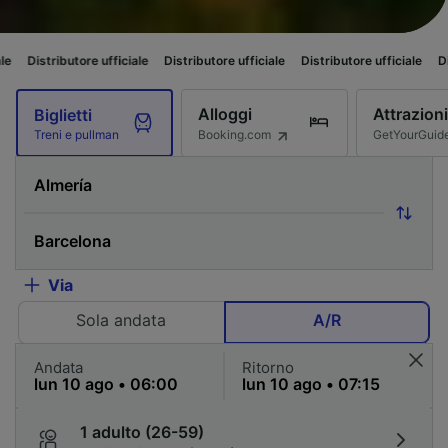
e ufficiale
Distributore ufficiale
Distributore ufficiale
Distributore uffic
Alloggi
Attrazioni
Biglietti
Booking.com
GetYourGuid
Treni e pullman
Via
Sola andata
A/R
Andata
Ritorno
1 adulto (26-59)