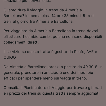
soluzione più conveniente.
Utilizzare dati di geolocalizzazione precisi.
Scansione attiva delle caratteristiche del
Quanto dura il viaggio in treno da Almería a
dispositivo ai fini dell’identificazione.
Barcellona? In media circa 14 ore 33 minuti. 5 treni
Archiviare informazioni su dispositivo e/o
treni al giorno tra Almería e Barcellona.
accedervi. Pubblicità e contenuti
personalizzati, misurazione delle prestazioni
Per viaggiare da Almería a Barcellona in treno dovrai
dei contenuti e degli annunci, ricerche sul
effettuare 1 cambio cambi, poiché non sono disponibili
pubblico, sviluppo di servizi.
collegamenti diretti.
Elenco dei partner (fornitori)
Il servizio su questa tratta è gestito da Renfe, AVE e
OUIGO.
Da Almería a Barcellona: prezzi a partire da 49.30 €. In
generale, prenotare in anticipo è uno dei modi più
efficaci per spendere meno sui viaggi in treno.
Consulta il Pianificatore di Viaggio per trovare gli orari
e i prezzi dei treni su questa tratta sempre aggiornati.