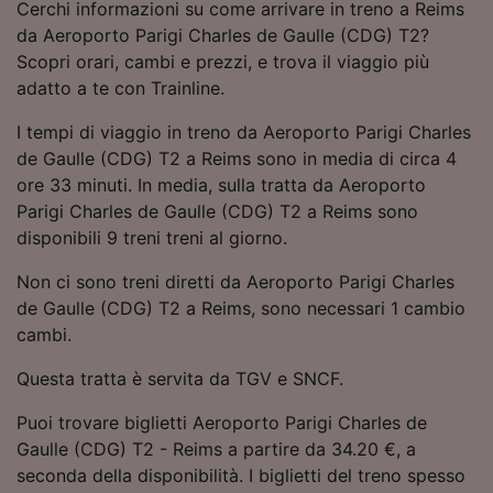
Cerchi informazioni su come arrivare in treno a Reims
Utilizzare dati di geolocalizzazione precisi.
da Aeroporto Parigi Charles de Gaulle (CDG) T2?
Scansione attiva delle caratteristiche del
Scopri orari, cambi e prezzi, e trova il viaggio più
dispositivo ai fini dell’identificazione.
Archiviare informazioni su dispositivo e/o
adatto a te con Trainline.
accedervi. Pubblicità e contenuti
personalizzati, misurazione delle prestazioni
I tempi di viaggio in treno da Aeroporto Parigi Charles
dei contenuti e degli annunci, ricerche sul
de Gaulle (CDG) T2 a Reims sono in media di circa 4
pubblico, sviluppo di servizi.
ore 33 minuti. In media, sulla tratta da Aeroporto
Parigi Charles de Gaulle (CDG) T2 a Reims sono
Elenco dei partner (fornitori)
disponibili 9 treni treni al giorno.
Non ci sono treni diretti da Aeroporto Parigi Charles
de Gaulle (CDG) T2 a Reims, sono necessari 1 cambio
cambi.
Questa tratta è servita da TGV e SNCF.
Puoi trovare biglietti Aeroporto Parigi Charles de
Gaulle (CDG) T2 - Reims a partire da 34.20 €, a
seconda della disponibilità. I biglietti del treno spesso