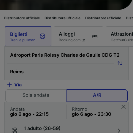
ufficiale
Distributore ufficiale
Distributore ufficiale
Distributore ufficia
Alloggi
Attrazioni
Biglietti
Booking.com
GetYourGuid
Treni e pullman
Via
Sola andata
A/R
Andata
Ritorno
1 adulto (26-59)