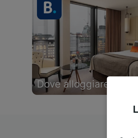
Dove alloggiare
L