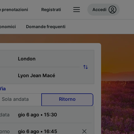
e prenotazioni
Registrati
Accedi
conomici
Domande frequenti
Via
Sola andata
Ritorno
data
torno