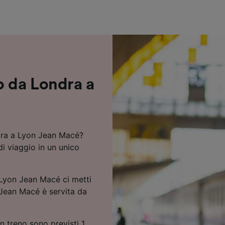
ei partner (fornitori)
o da Londra a
ndra a Lyon Jean Macé?
di viaggio in un unico
 Lyon Jean Macé ci metti
 Jean Macé è servita da
 treno sono previsti 1