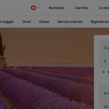
Business
Carrello
Le mi
l viaggio
Orari
Classi
Servizi a bordo
Biglietti e
Da
A
An
Ri