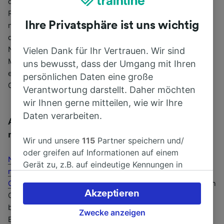
die Grachten erkunden. Den Haag ist Parlaments- und
Regierungsstadt und im Paleis Noordeinde hat der
Ihre Privatsphäre ist uns wichtig
niederländische König seinen Sitz. Schlendern Sie entlang
der Langen Voorhout, einer der schönsten Alleen der
Niederlande mit vielen Stadtpalästen. Die Niederlande im
Vielen Dank für Ihr Vertrauen. Wir sind
Miniaturformat können Sie im Madurodam bewundern. Auf
uns bewusst, dass der Umgang mit Ihren
einer Fläche von fast zwei Hektar sind die wichtigsten
persönlichen Daten eine große
Gebäude des Landes stilgerecht nachgebaut.
Verantwortung darstellt. Daher möchten
wir Ihnen gerne mitteilen, wie wir Ihre
Daten verarbeiten.
Abstecher mit dem Zug zur Hafenbesichtigung
nach Rotterdam
Wir und unsere
115
Partner speichern und/
oder greifen auf Informationen auf einem
Nur 30 Minuten dauert die Zugfahrt von Den Haag Centraal
Gerät zu, z.B. auf eindeutige Kennungen in
nach Rotterdam Centraal Hauptbahnhof
. Von
Amsterdam
Cookies, um personenbezogene Daten zu
Centraal
etwa 40 Minuten. Besichtigen Sie dort den größten
verarbeiten. Sie können Ihre Präferenzen
Akzeptieren
Containerhafen Europas. Die Ablegestelle der Boote
akzeptieren oder verwalten, einschließlich
befindet sich im Willemsplein in der Nähe der
Ihres Widerspruchsrechts bei berechtigtem
Zwecke anzeigen
Erasmusbrücke, dem Wahrzeichen von
Rotterdam
. Fahren