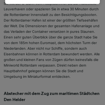
Interesse. Klicken Sie dazu bitte unten oder
Sie mit der U-Bahn vom Hauptbahnhof bis zur Haltestelle
besuchen Sie jederzeit die Seite der
Leuverhaven oder spazieren Sie in etwa 30 Minuten durch
Datenschutzrichtlinie. Diese Präferenzen
die Rotterdamer Innenstadt zu den Besichtigungsbooten.
werden unseren Partnern signalisiert und
Der Rotterdamer Hafen ist einer der größten Tiefseehäfen
haben keinen Einfluss auf Surfdaten. Ihre
der Welt. Die Dimensionen der gesamten Hafenanlage und
Daten werden nicht für Tracking-Zwecke
das Verladen der Container versetzen in pures Staunen.
verwendet, wenn Sie uns gebeten haben, Ihr
Einen sehr guten Überblick über die ganze Stadt habe Sie
Surfverhalten nicht zu verfolgen.
von dem 185m hohen Euromast, dem höchsten Turm der
Niederlanden. Aber nicht nur Schiffe, sondern auch
Wir und unsere Partner verarbeiten Daten, um
Eisenbahnen können in Rotterdam bewundert werden. Alle
Folgendes bereitzustellen:
Verwendung genauer Standortdaten.
großen und kleinen Fans von Zügen dürfen keinesfalls die
Endgeräteeigenschaften zur Identifikation
Miniworld Rotterdam verpassen. Direkt neben dem
aktiv abfragen. Speichern von oder Zugriff auf
Hauptbahnhof gelegen können Sie die Stadt und
Informationen auf einem Endgerät.
Umgebung im Miniaturformat entdecken.
Personalisierte Werbung und Inhalte, Messung
von Werbeleistung und der Performance von
Inhalten, Zielgruppenforschung sowie
Entwicklung und Verbesserung von
Abstecher mit dem Zug zum maritimen Städtchen
Angeboten.
Den Helder