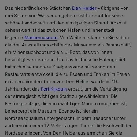
Liste der Partner (Lieferanten)
Das niederländische Städtchen
Den Helder
– übrigens von
drei Seiten von Wasser umgeben – ist bekannt für seine
schöne Landschaft und den einzigartigen Strand. Absolut
sehenswert ist das zwischen Hafen und Innenstadt
liegende
Marinemuseum
. Von Weitem erkennen Sie schon
die drei Ausstellungsschiffe des Museums: ein Rammschiff,
ein Minensuchboot und ein U-Boot, das von innen
besichtigt werden kann. Um das historische Hafengebiet
hat sich eine muntere Kneipenszene mit sehr guten
Restaurants entwickelt, die zu Essen und Trinken im Freien
einladen. Vor den Toren von Den Helder wurde im 19.
Jahrhundert das
Fort Kijkduin
erbaut, um die Verteidigung
der strategisch wichtigen Stadt zu gewährleisten. Die
Festungsanlage, die von mächtigen Mauern umgeben ist,
beherbergt ein Museum. Ebenso ist hier ein
Nordseeaquarium untergebracht, in dem Besucher unter
anderem in einem 12 Meter langen Tunnel die Fischwelt der
Nordsee erleben. Von Den Helder aus erreichen Sie die