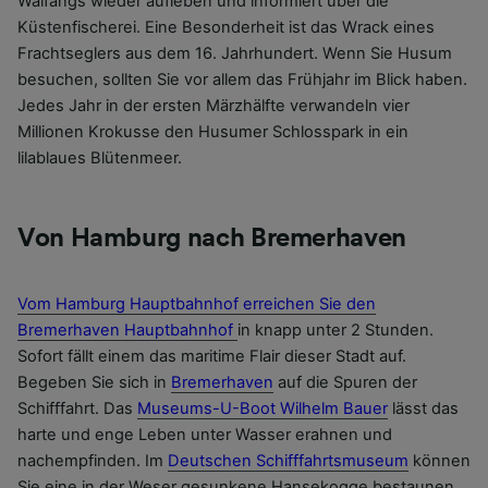
Walfangs wieder aufleben und informiert über die
Küstenfischerei. Eine Besonderheit ist das Wrack eines
Frachtseglers aus dem 16. Jahrhundert. Wenn Sie Husum
besuchen, sollten Sie vor allem das Frühjahr im Blick haben.
Jedes Jahr in der ersten Märzhälfte verwandeln vier
Millionen Krokusse den Husumer Schlosspark in ein
lilablaues Blütenmeer.
Von Hamburg nach Bremerhaven
Vom Hamburg Hauptbahnhof erreichen Sie den
Bremerhaven Hauptbahnhof
in knapp unter 2 Stunden.
Sofort fällt einem das maritime Flair dieser Stadt auf.
Begeben Sie sich in
Bremerhaven
auf die Spuren der
Schifffahrt. Das
Museums-U-Boot Wilhelm Bauer
lässt das
harte und enge Leben unter Wasser erahnen und
nachempfinden. Im
Deutschen Schifffahrtsmuseum
können
Sie eine in der Weser gesunkene Hansekogge bestaunen.