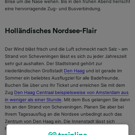
Brise um die Nase wehen. Bis in den frühen Abend herrscht
eine hervorragende Zug- und Busverbindung.
Holländisches Nordsee-Flair
Der Wind bläst frisch und die Luft schmeckt nach Salz – am
Strand von Scheveningen lässt es sich zu jeder Jahreszeit
sehr gut aushalten. Der Stadtstrand gehört zur
niederländischen Großstadt
Den Haag
und ist gerade im
Sommer ein beliebtes Ausflugziel für alle Badefreunde.
Buchen Sie über uns Ihr Ticket und erreichen Sie mit dem
Zug
Den Haag Centraal beispielsweise von Amsterdam aus
in weniger als einer Stunde
. Mit dem Bus gelangen Sie dann
bis an den Strand von Scheveningen. Planen Sie aber bei
Ihrem Tagesausflug an die Nordsee unbedingt auch das
Zentrum von Den Haag ein. Die Innenstadt lässt sich
hervorragend vom Wasser aus mit einer Bootsfahrt durch