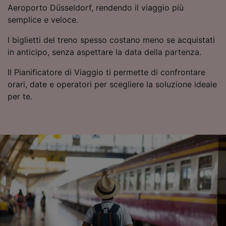
dati non verranno usati a scopi di
Aeroporto Düsseldorf, rendendo il viaggio più
tracciamento se non ci hai fornito il consenso
semplice e veloce.
per farlo.
I biglietti del treno spesso costano meno se acquistati
Noi e i nostri partner trattiamo i dati per
in anticipo, senza aspettare la data della partenza.
fornire:
Utilizzare dati di geolocalizzazione precisi.
Il Pianificatore di Viaggio ti permette di confrontare
Scansione attiva delle caratteristiche del
orari, date e operatori per scegliere la soluzione ideale
dispositivo ai fini dell’identificazione.
per te.
Archiviare informazioni su dispositivo e/o
accedervi. Pubblicità e contenuti
personalizzati, misurazione delle prestazioni
dei contenuti e degli annunci, ricerche sul
pubblico, sviluppo di servizi.
Elenco dei partner (fornitori)