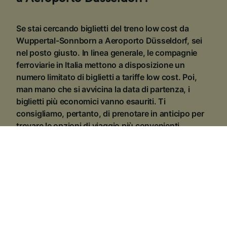
Se stai cercando biglietti del treno low cost da
Wuppertal-Sonnborn a Aeroporto Düsseldorf, sei
nel posto giusto. In linea generale, le compagnie
ferroviarie in Italia mettono a disposizione un
numero limitato di biglietti a tariffe low cost. Poi,
man mano che si avvicina la data di partenza, i
biglietti più economici vanno esauriti. Ti
consigliamo, pertanto, di prenotare in anticipo per
trovare le opzioni di viaggio più convenienti.
1
.
Approfitta delle offerte sempre attive
Se viaggi con i treni
Trenitalia
, o i super veloci
Frecciarossa
o
Italo
, tieni d’occhio le numerose
promozioni sempre disponibili. Per esempio, il
risparmio è lì ad aspettarti se prenoti un viaggio
A/R in
giornata
oppure
A/R weekend
. Se riesci, poi, ad
accaparrarti i biglietti
Super Economy
,
Economy