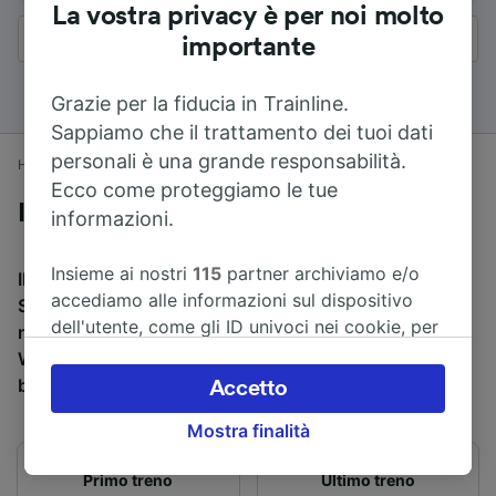
La vostra privacy è per noi molto
Tutti i risultati
importante
Grazie per la fiducia in Trainline.
Sappiamo che il trattamento dei tuoi dati
personali è una grande responsabilità.
Home
Orari treni
Worksop a Sheffield
Ecco come proteggiamo le tue
In treno da Worksop a Sheffield
informazioni.
Insieme ai nostri
115
partner archiviamo e/o
Il tempo di viaggio medio in treno da Worksop a
accediamo alle informazioni sul dispositivo
Sheffield è di 34min per percorrere 24 km. Ci sono
dell'utente, come gli ID univoci nei cookie, per
normalmente 22 treni al giorno e il treno più veloce da
il trattamento dei dati personali. È possibile
Worksop a Sheffield impiega 22min. Puoi acquistare i
accettare o gestire le proprie scelte facendo
biglietti a partire da 2,70 € prenotando in anticipo.
Accetto
clic di seguito, tra cui il proprio diritto di
Mostra finalità
opporsi sulla base di un interesse legittimo o
comunque in qualsiasi momento nella pagina
Primo treno
Ultimo treno
dell'informativa sulla privacy. Queste scelte