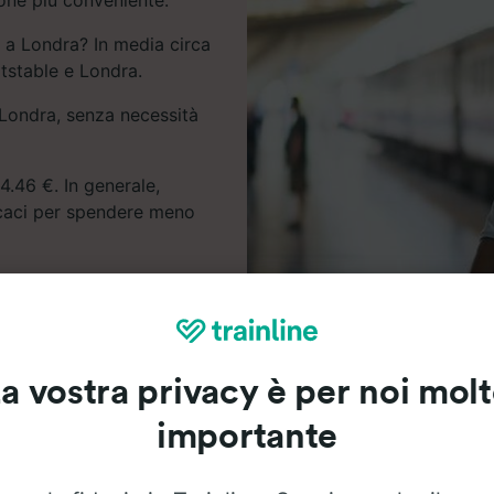
e a Londra? In media circa
itstable e Londra.
a Londra, senza necessità
4.46 €. In generale,
icaci per spendere meno
e gli orari e i prezzi dei
a vostra privacy è per noi mol
importante