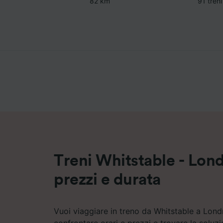
82 km
91 treni
Treni Whitstable - Lond
prezzi e durata
Vuoi viaggiare in treno da Whitstable a Lond
confrontare orari e prezzi e trovare la soluz