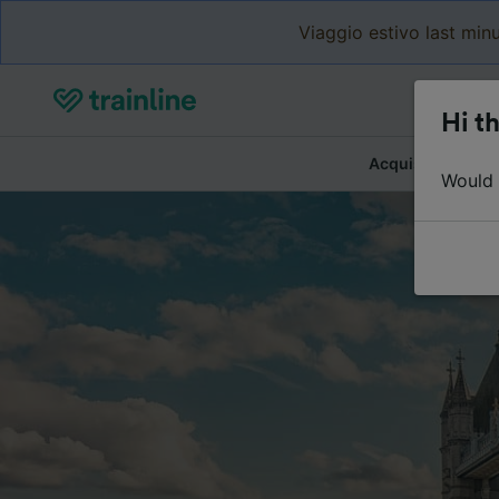
Viaggio estivo last minu
Hi th
Acquista biglietti
Would y