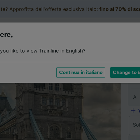
te? Approfitta dell'offerta esclusiva Italo:
fino al 70% di s
Business
Carrello
Le mi
ere,
Dettagli del viaggio
Orari
Domande frequenti
Bi
ou like to view Trainline in English?
Continua in italiano
Change to E
Da
A
So