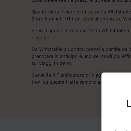
Quanto dura il viaggio in treno da Whitstabl
2 ore 6 minuti. 91 treni treni al giorno tra Wh
Sono disponibili treni diretti da Whitstable 
di cambi.
Da Whitstable a Londra: prezzi a partire da 1
prenotare in anticipo è uno dei modi più eff
sui viaggi in treno.
Consulta il Pianificatore di Viaggio per trovar
treni su questa tratta sempre aggiornati.
L