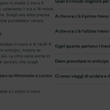
Qual è il modo migliore per
egano in media 2 ore e 6
o solamente 1 ora e 16 minuti.
ei partner (fornitori)
tta. Scegli una data precisa
A che ora c'è il primo tren
, che potrebbero variare.
A che ora c'è l'ultimo tren
?
stable in treno è di 14,46 €.
Ogni quanto partono i tren
 in anticipo, mentre se
 più. La cifra varia anche in
Devo prenotare in anticipo 
 di servizio che scegli.
ndare da Whitstable a Londra
Ci sono viaggi di andata e 
able a Londra in treno