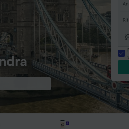
An
Ri
ondra