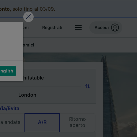
conto
, solo fino al 03/09.
e prenotazioni
Registrati
Accedi
glietti economici
nglish
Via/Evita
Ritorno
la andata
A/R
aperto