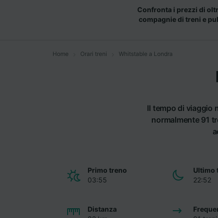
Confronta i prezzi di olt
compagnie di treni e pu
Home
Orari treni
Whitstable a Londra
Il tempo di viaggio
normalmente 91 tre
a
Primo treno
Ultimo 
03:55
22:52
Distanza
Freque