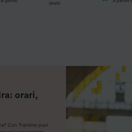
 al giorno
A partire
diretti
ra: orari,
ra? Con Trainline puoi
ione più conveniente.