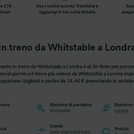
re 270
Usa i codici sconto Trenitalia e
Sceg
llman
aggiungi le tue carte fedeltà
pagame
In treno da Whitstable a Londr
 medio in treno da Whitstable a Londra è di 2h 6min per perco
ni al giorno e il treno più veloce da Whitstable a Londra imp
cquistare i biglietti a partire da 14,46 € prenotando in anticip
treno
Stazione di partenza
Stazione 
Whitstable
Londra
Cambi
nza
Prezzo
Sono disponibili treni