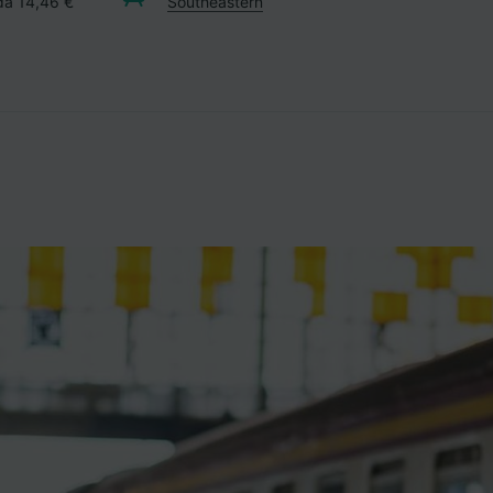
 da 14,46 €
Southeastern