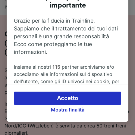
importante
(Witzleben)
Grazie per la fiducia in Trainline.
Sappiamo che il trattamento dei tuoi dati
Come viaggiare in treno da Verden
personali è una grande responsabilità.
(Aller) a Berlin Messe Nord/ICC
Ecco come proteggiamo le tue
informazioni.
(Witzleben)
Insieme ai nostri
115
partner archiviamo e/o
Stai pianificando un viaggio in treno da Verden (Aller)
accediamo alle informazioni sul dispositivo
a Berlin Messe Nord/ICC (Witzleben)? Consulta orari
dell'utente, come gli ID univoci nei cookie, per
aggiornati, prezzi e soluzioni di viaggio in un unico
il trattamento dei dati personali. È possibile
posto.
accettare o gestire le proprie scelte facendo
Accetto
clic di seguito, tra cui il proprio diritto di
In media, per viaggiare in treno da Verden (Aller) a
Mostra finalità
opporsi sulla base di un interesse legittimo o
Berlin Messe Nord/ICC (Witzleben) ci metti circa 3 ore
comunque in qualsiasi momento nella pagina
35 minuti. La tratta Verden (Aller) - Berlin Messe
dell'informativa sulla privacy. Queste scelte
Nord/ICC (Witzleben) è servita da circa 50 treni treni
verranno segnalate ai nostri partner e non
giornalieri.