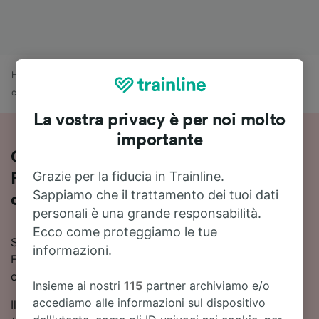
Home
Orari treni
Trier Hbf a Francoforte sul meno (stazione
centrale)
La vostra privacy è per noi molto
importante
Orari e prezzi dei treni da Trier Hbf a
Grazie per la fiducia in Trainline.
Francoforte sul meno (stazione
Sappiamo che il trattamento dei tuoi dati
centrale)
personali è una grande responsabilità.
Ecco come proteggiamo le tue
Stai cercando informazioni sui treni da Trier Hbf a
informazioni.
Francoforte sul meno (stazione centrale)? Qui trovi
orari, prezzi e tutto quello che ti serve per prenotare.
Insieme ai nostri
115
partner archiviamo e/o
accediamo alle informazioni sul dispositivo
Il viaggio in treno da Trier Hbf a Francoforte sul meno