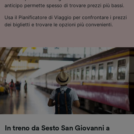
anticipo permette spesso di trovare prezzi più bassi.
influenzeranno i dati sulla navigazione. I tuoi
dati non verranno usati a scopi di
Usa il Pianificatore di Viaggio per confrontare i prezzi
tracciamento se non ci hai fornito il consenso
dei biglietti e trovare le opzioni più convenienti.
per farlo.
Noi e i nostri partner trattiamo i dati per
fornire:
Utilizzare dati di geolocalizzazione precisi.
Scansione attiva delle caratteristiche del
dispositivo ai fini dell’identificazione.
Archiviare informazioni su dispositivo e/o
accedervi. Pubblicità e contenuti
personalizzati, misurazione delle prestazioni
dei contenuti e degli annunci, ricerche sul
pubblico, sviluppo di servizi.
Elenco dei partner (fornitori)
In treno da Sesto San Giovanni a