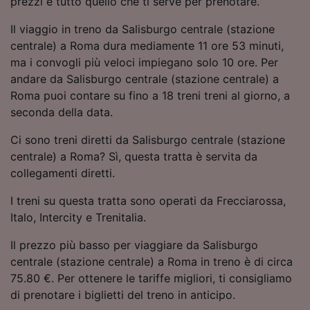
prezzi e tutto quello che ti serve per prenotare.
Utilizzare dati di geolocalizzazione precisi.
Scansione attiva delle caratteristiche del
Il viaggio in treno da Salisburgo centrale (stazione
dispositivo ai fini dell’identificazione.
centrale) a Roma dura mediamente 11 ore 53 minuti,
Archiviare informazioni su dispositivo e/o
ma i convogli più veloci impiegano solo 10 ore. Per
accedervi. Pubblicità e contenuti
andare da Salisburgo centrale (stazione centrale) a
personalizzati, misurazione delle prestazioni
dei contenuti e degli annunci, ricerche sul
Roma puoi contare su fino a 18 treni treni al giorno, a
pubblico, sviluppo di servizi.
seconda della data.
Elenco dei partner (fornitori)
Ci sono treni diretti da Salisburgo centrale (stazione
centrale) a Roma? Sì, questa tratta è servita da
collegamenti diretti.
I treni su questa tratta sono operati da Frecciarossa,
Italo, Intercity e Trenitalia.
Il prezzo più basso per viaggiare da Salisburgo
centrale (stazione centrale) a Roma in treno è di circa
75.80 €. Per ottenere le tariffe migliori, ti consigliamo
di prenotare i biglietti del treno in anticipo.