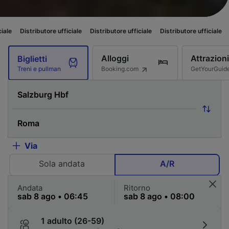
ore ufficiale
Distributore ufficiale
Distributore ufficiale
Distributore uff
Alloggi
Attrazioni
Biglietti
Booking.com
GetYourGuid
Treni e pullman
Via
Sola andata
A/R
Andata
Ritorno
1 adulto (26-59)