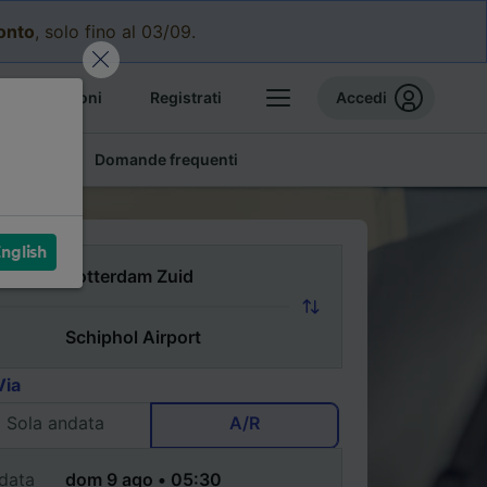
conto
, solo fino al 03/09.
e prenotazioni
Registrati
Accedi
conomici
Domande frequenti
nglish
Via
Sola andata
A/R
data