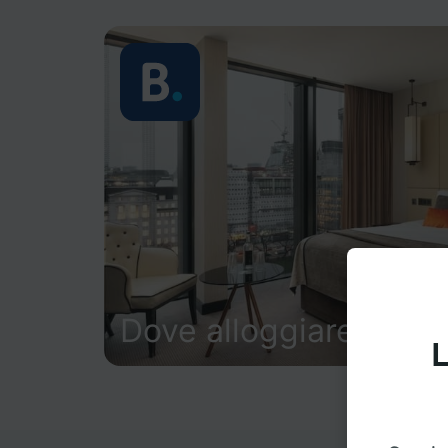
Dove alloggiare
L