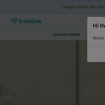
Viaggio estivo last minu
Hi th
Acquista biglietti
Dettagli de
Would y