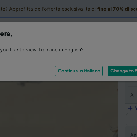
te? Approfitta dell'offerta esclusiva Italo:
fino al 70% di s
Business
Carrello
Le mi
ere,
l viaggio
Orari
Classi
Servizi a bordo
Biglietti e
ou like to view Trainline in English?
Continua in italiano
Change to E
Da
A
An