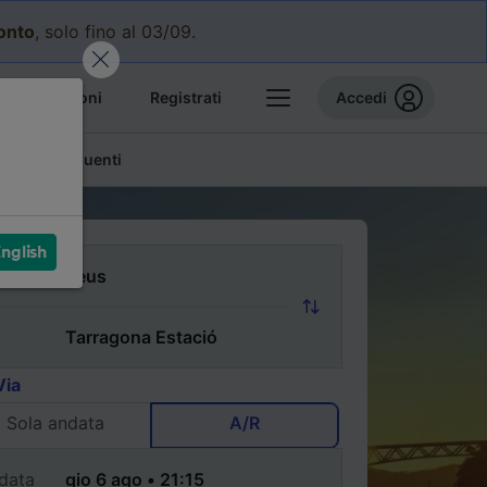
conto
, solo fino al 03/09.
e prenotazioni
Registrati
Accedi
mande frequenti
nglish
Via
Sola andata
A/R
data