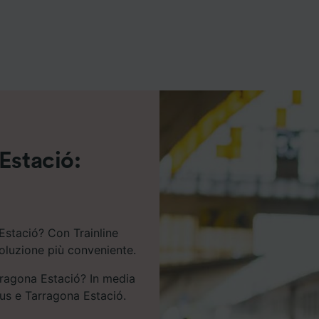
ei partner (fornitori)
Estació:
Estació? Con Trainline
soluzione più conveniente.
rragona Estació? In media
Reus e Tarragona Estació.