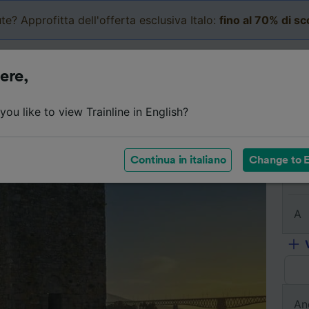
te? Approfitta dell'offerta esclusiva Italo:
fino al 70% di s
Business
Carrello
Le mi
ere,
Dettagli del viaggio
Orari
Biglietti economici
Do
ou like to view Trainline in English?
Continua in italiano
Change to E
Da
A
An