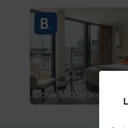
Dove alloggiare
L