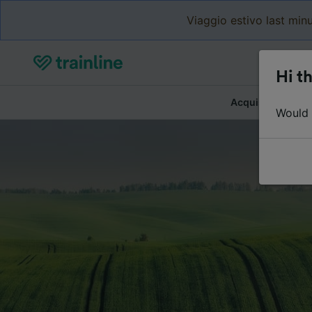
Viaggio estivo last minu
Hi th
Acquista biglietti
Would y