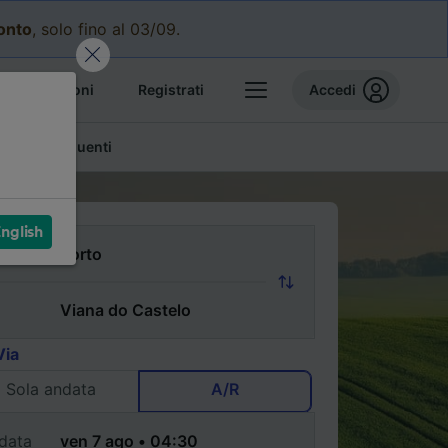
conto
, solo fino al 03/09.
e prenotazioni
Registrati
Accedi
mande frequenti
nglish
Via
Sola andata
A/R
data