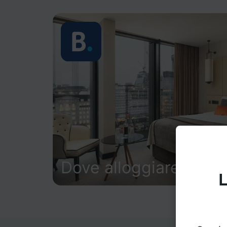
Dove alloggiare
L