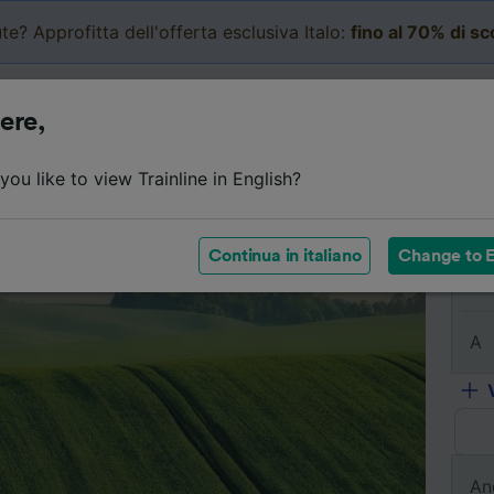
te? Approfitta dell'offerta esclusiva Italo:
fino al 70% di s
Business
Carrello
Le mi
ere,
Dettagli del viaggio
Orari
Biglietti economici
Do
ou like to view Trainline in English?
Continua in italiano
Change to E
Da
A
An