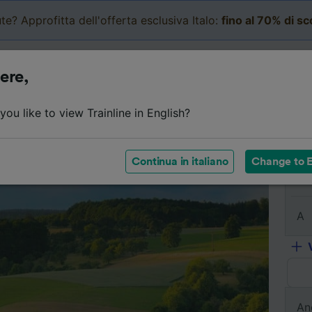
te? Approfitta dell'offerta esclusiva Italo:
fino al 70% di s
Business
Carrello
Le mi
ere,
l viaggio
Orari
Classi
Servizi a bordo
Biglietti e
ou like to view Trainline in English?
Continua in italiano
Change to E
Da
A
An