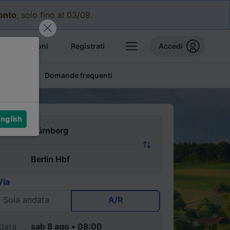
conto
, solo fino al 03/09.
e prenotazioni
Registrati
Accedi
conomici
Domande frequenti
nglish
Via
Sola andata
A/R
data