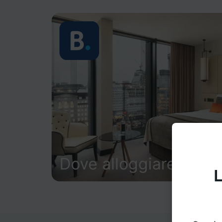
Dove alloggiare
L